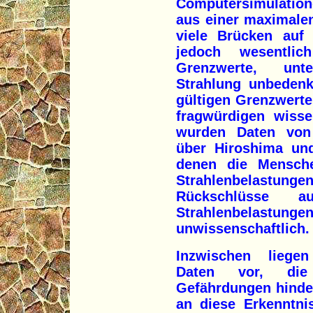
Computersimulation
aus einer maximale
viele Brücken auf 
jedoch wesentli
Grenzwerte, unte
Strahlung unbedenk
gültigen Grenzwert
fragwürdigen wisse
wurden Daten von
über Hiroshima und
denen die Mensche
Strahlenbelastunge
Rückschlüsse au
Strahlenbelastung
unwissenschaftlich.
Inzwischen liegen
Daten vor, die
Gefährdungen hinde
an diese Erkenntni