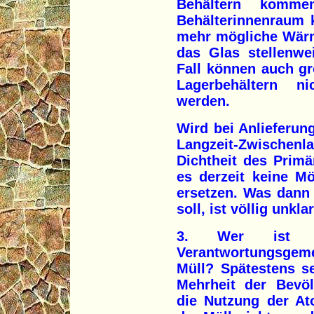
Behältern komme
Behälterinnenraum 
mehr mögliche Wärm
das Glas stellenwe
Fall können auch g
Lagerbehältern n
werden.
Wird bei Anlieferung
Langzeit-Zwischenl
Dichtheit des Primär
es derzeit keine Mö
ersetzen. Was dann
soll, ist völlig unklar
3. Wer ist "w
Verantwortungsgem
Müll? Spätestens se
Mehrheit der Bevö
die Nutzung der At