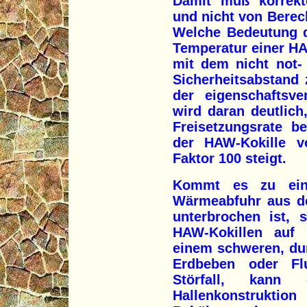
Damit muß korrekt
und nicht von Bere
Welche Bedeutung d
Temperatur einer H
mit dem nicht not-
Sicherheitsabstand
der eigenschaftsve
wird daran deutlich
Freisetzungsrate b
der HAW-Kokille 
Faktor 100 steigt.
Kommt es zu eine
Wärmeabfuhr aus de
unterbrochen ist, 
HAW-Kokillen auf 
einem schweren, du
Erdbeben oder Flu
Störfall, kann
Hallenkonstruktio