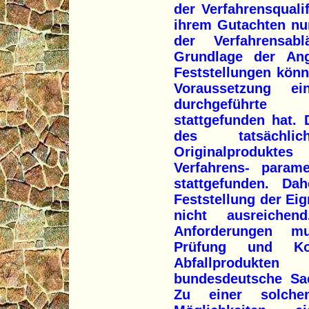
der Verfahrensqualif
ihrem Gutachten nu
der Verfahrensab
Grundlage der An
Feststellungen könn
Voraussetzung e
durchgeführte V
stattgefunden hat. 
des tatsächl
Originalproduktes
Verfahrens- param
stattgefunden. Dah
Feststellung der Ei
nicht ausreichen
Anforderungen mu
Prüfung und Kon
Abfallprodukt
bundesdeutsche Sac
Zu einer solche