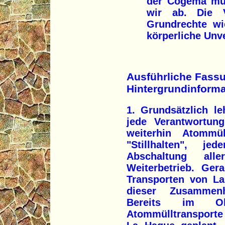
der Cogema müs
wir ab. Die V
Grundrechte w
körperliche Unve
Ausführliche Fass
Hintergrundinforma
1. Grundsätzlich l
jede Verantwortun
weiterhin Atommü
"Stillhalten", j
Abschaltung all
Weiterbetrieb. Ger
Transporten von L
dieser Zusammenh
Bereits im Ok
Atommülltransport