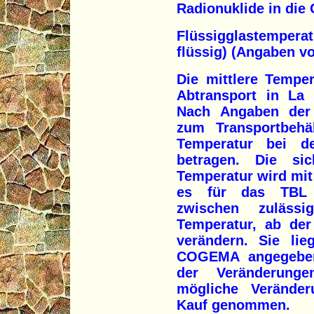
Radionuklide in die 
Flüssigglastemper
flüssig) (Angaben 
Die mittlere Tempe
Abtransport in La 
Nach Angaben der 
zum Transportbehäl
Temperatur bei d
betragen. Die sich
Temperatur wird mit
es für das TBL k
zwischen zuläss
Temperatur, ab der
verändern. Sie li
COGEMA angegeben
der Veränderunge
mögliche Veränder
Kauf genommen.