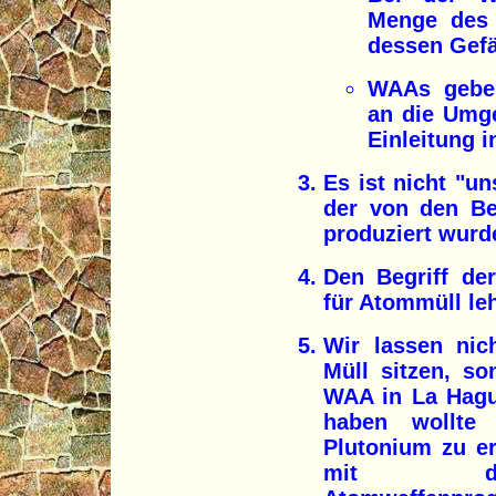
Menge des 
dessen Gefäh
WAAs geben
an die Umge
Einleitung i
Es ist nicht "u
der von den Be
produziert wurd
Den Begriff der
für Atommüll le
Wir lassen nic
Müll sitzen, so
WAA in La Hagu
haben wollte
Plutonium zu e
mit dem