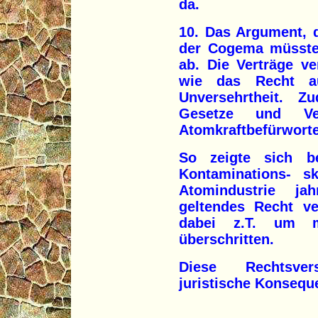
da.
10. Das Argument, 
der Cogema müssten
ab. Die Verträge v
wie das Recht au
Unversehrtheit. 
Gesetze und Ve
Atomkraftbefürwort
So zeigte sich be
Kontaminations- s
Atomindustrie ja
geltendes Recht ve
dabei z.T. um m
überschritten.
Diese Rechtsver
juristische Konsequ