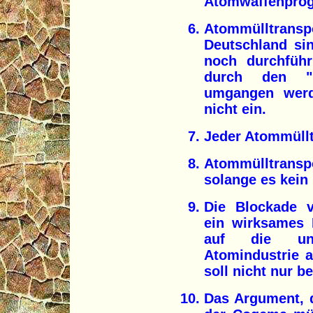
Atomwaffenpro
Atommülltra
Deutschland si
noch durchführ
durch den "
umgangen werd
nicht ein.
Jeder Atommülltr
Atommülltrans
solange es kein 
Die Blockade v
ein wirksames M
auf die ung
Atomindustrie 
soll nicht nur 
Das Argument, d