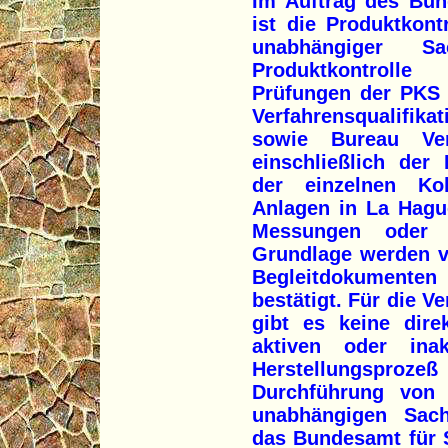
Im Auftrag des Bun
ist die Produktkontr
unabhängiger Sa
Produktkontrolle
Prüfungen der PKS
Verfahrensqualifi
sowie Bureau Veri
einschließlich der 
der einzelnen Ko
Anlagen in La Hagu
Messungen oder 
Grundlage werden v
Begleitdokumenten
bestätigt. Für die V
gibt es keine dire
aktiven oder ina
Herstellungsproz
Durchführung von 
unabhängigen Sach
das Bundesamt für S