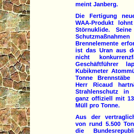
meint Janberg.
Die Fertigung ne
WAA-Produkt lohnt 
Störnuklide. Sein
Schutzmaßnahmen 
Brennelemente erfo
ist das Uran aus d
nicht konkurrenz
Geschäftführer l
Kubikmeter Atommül
Tonne Brennstäbe e
Herr Ricaud hart
Strahlenschutz in 
ganz offiziell mit
Müll pro Tonne.
Aus der vertraglic
von rund 5.500 Ton
die Bundesrepub