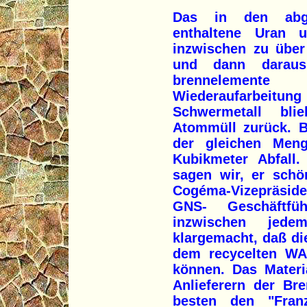
Das in den abge
enthaltene Uran 
inzwischen zu über
und dann daraus
brennelement
Wiederaufarbei
Schwermetall bli
Atommüll zurück. B
der gleichen Men
Kubikmeter Abfall.
sagen wir, er schö
Cogéma-Vizepräside
GNS- Geschäftfü
inzwischen jedem
klargemacht, daß d
dem recycelten WA
können. Das Materi
Anlieferern der Br
besten den "Fran