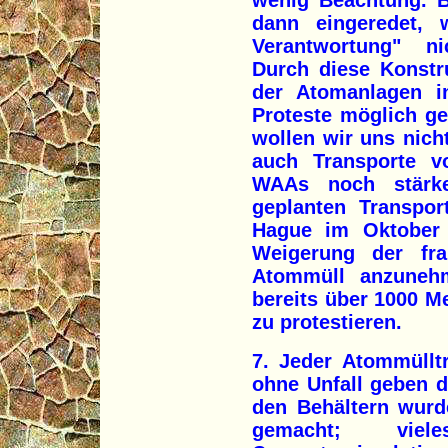
wenig Beachtung. B
dann eingeredet, w
Verantwortung" ni
Durch diese Konstru
der Atomanlagen i
Proteste möglich g
wollen wir uns nicht
auch Transporte 
WAAs noch stärke
geplanten Transpor
Hague im Oktober
Weigerung der fra
Atommüll anzunehm
bereits über 1000 
zu protestieren.
7. Jeder Atommülltr
ohne Unfall geben d
den Behältern wurd
gemacht; vi