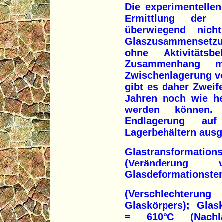
Die experimentellen
Ermittlung der G
überwiegend nich
Glaszusammensetz
ohne Aktivitätsb
Zusammenhang m
Zwischenlagerung v
gibt es daher Zweife
Jahren noch wie h
werden können.
Endlagerung au
Lagerbehältern aus
Glastransformati
(Veränderung v
Glasdeformationste
(Verschlechterun
Glaskörpers); Glask
= 610°C (Nachl