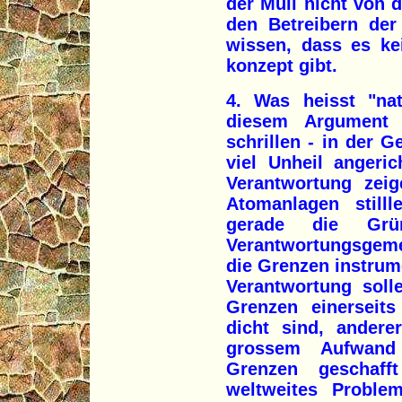
der Müll nicht von 
den Betreibern de
wissen, dass es ke
konzept gibt.
4. Was heisst "nat
diesem Argument 
schrillen - in der 
viel Unheil angeri
Verantwortung zeig
Atomanlagen still
gerade die Grü
Verantwortungsgeme
die Grenzen instrum
Verantwortung soll
Grenzen einerseits
dicht sind, andere
grossem Aufwand 
Grenzen geschaff
weltweites Problem