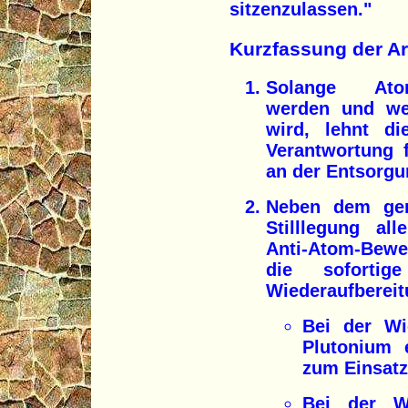
sitzenzulassen."
Kurzfassung der A
Solange Atom
werden und wei
wird, lehnt d
Verantwortung f
an der Entsorgu
Neben dem gene
Stilllegung al
Anti-Atom-Bew
die soforti
Wiederaufbereit
Bei der Wi
Plutonium 
zum Einsat
Bei der Wi