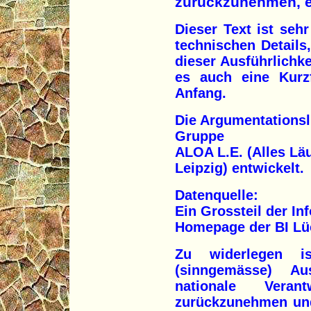
zurückzunehmen, ei
Dieser Text ist sehr
technischen Details
dieser Ausführlichke
es auch eine Kur
Anfang.
Die Argumentationsl
Gruppe
ALOA L.E. (Alles Lä
Leipzig) entwickelt.
Datenquelle:
Ein Grossteil der I
Homepage der BI L
Zu widerlegen is
(sinngemässe) A
nationale Veran
zurückzunehmen und