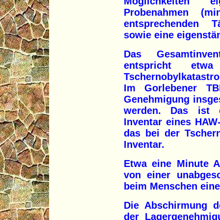
Möglichkeiten 
Probenahmen (min
entsprechenden Tä
sowie eine eigenstä
Das Gesamtinven
entspricht e
Tschernobylkatastro
Im Gorlebener TB
Genehmigung insges
werden. Das ist d
Inventar eines HAW-
das bei der Tschern
Inventar.
Etwa eine Minute A
von einer unabges
beim Menschen eine 
Die Abschirmung de
der Lagergenehmigu