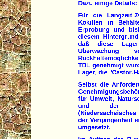
Dazu einige Details:
Für die Langzeit-
Kokillen in Behäl
Erprobung und bis
diesem Hintergrund
daß diese Lage
Überwachung
Rückhaltemöglichke
TBL genehmigt wurd
Lager, die "Castor-H
Selbst die Anforde
Genehmigungsbehör
für Umwelt, Naturs
und der Auf
(Niedersächsisches
der Vergangenheit 
umgesetzt.