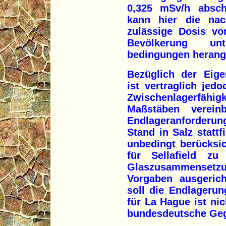
0,325 mSv/h absch
kann hier die nac
zulässige Dosis vo
Bevölkerung un
bedingungen herang
Bezüglich der Eige
ist vertraglich jed
Zwischenlagerfähi
Maßstäben verein
Endlageranforderun
Stand in Salz stattf
unbedingt berücksich
für Sellafield zu
Glaszusammenset
Vorgaben ausgerich
soll die Endlagerun
für La Hague ist ni
bundesdeutsche Geg