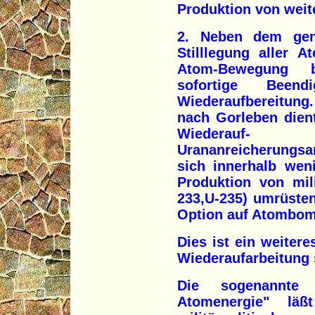
Produktion von wei
2. Neben dem gene
Stilllegung aller A
Atom-Bewegung 
sofortige Been
Wiederaufbereitung
nach Gorleben dien
Wiederauf- 
Urananreicherungs
sich innerhalb wen
Produktion von mil
233,U-235) umrüsten
Option auf Atombomb
Dies ist ein weiter
Wiederaufarbeitung 
Die sogenannte 
Atomenergie" lä