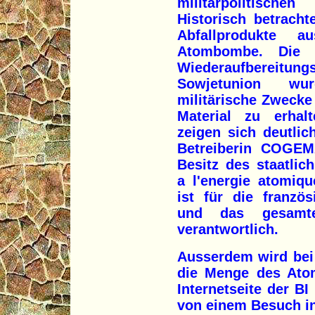
militärpolitisch
Historisch betrach
Abfallprodukte 
Atombombe. Die e
Wiederaufbereitung
Sowjetunion wur
militärische Zwecke
Material zu erha
zeigen sich deutli
Betreiberin COGEM
Besitz des staatlic
a l'energie atomiq
ist für die franzö
und das gesamte
verantwortlich.
Ausserdem wird bei
die Menge des Atom
Internetseite der B
von einem Besuch i