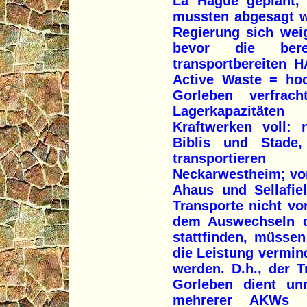
La Hague geplant, 
mussten abgesagt w
Regierung sich wei
bevor die bere
transportbereiten 
Active Waste = hoc
Gorleben verfrac
Lagerkapazitäte
Kraftwerken voll: 
Biblis und Stade
transportier
Neckarwestheim; von
Ahaus und Sellafie
Transporte nicht vo
dem Auswechseln d
stattfinden, müsse
die Leistung vermind
werden. D.h., der 
Gorleben dient unm
mehrerer AKWs 