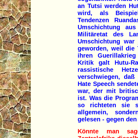
an Tutsi werden Hu
wird, als Beispie
Tendenzen Ruandas
Umschichtung aus
Militäretat des La
Umschichtung war 
geworden, weil die
ihren Guerillakrie
Kritik galt Hutu-R
rassistische Het
verschwiegen, daß 
Hate Speech sendete
war, der mit briti
ist. Was die Progr
so richteten sie 
allgemein, sonde
gelesen - gegen den
Könnte man sag