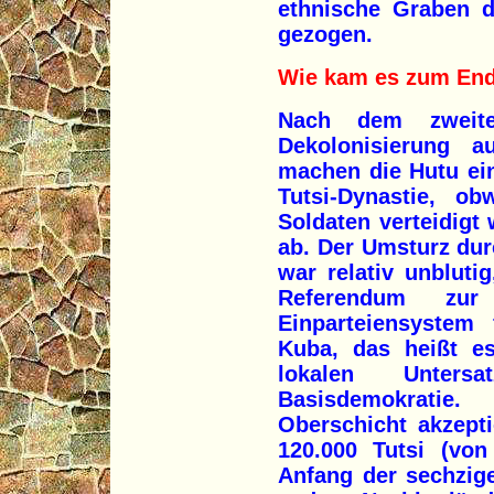
ethnische Graben d
gezogen.
Wie kam es zum End
Nach dem zweite
Dekolonisierung 
machen die Hutu ei
Tutsi-Dynastie, o
Soldaten verteidigt 
ab. Der Umsturz du
war relativ unblut
Referendum zur
Einparteiensystem 
Kuba, das heißt es
lokalen Untersa
Basisdemokratie
Oberschicht akzept
120.000 Tutsi (von
Anfang der sechzig