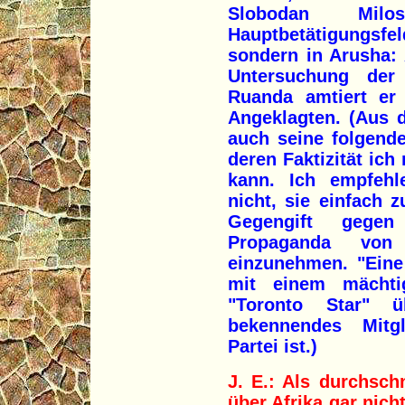
Slobodan Milo
Hauptbetätigungsfel
sondern in Arusha:
Untersuchung der
Ruanda amtiert er 
Angeklagten. (Aus d
auch seine folgend
deren Faktizität ich 
kann. Ich empfehl
nicht, sie einfach 
Gegengift gegen
Propaganda von 
einzunehmen. "Eine 
mit einem mächtige
"Toronto Star" ü
bekennendes Mitg
Partei ist.)
J. E.: Als durchsch
über Afrika gar nich