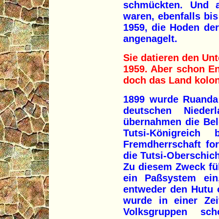
schmückten. Und a
waren, ebenfalls bi
1959, die Hoden de
angenagelt.
Sie datieren den Unt
1959. Aber schon E
doch das Land kolon
1899 wurde Ruanda 
deutschen Nieder
übernahmen die Belg
Tutsi-Königreich
Fremdherrschaft for
die Tutsi-Oberschic
Zu diesem Zweck füh
ein Paßsystem ein
entweder den Hutu 
wurde in einer Zei
Volksgruppen sc