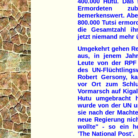
400.000 Hutu. Daß 
Ermordeten zub
bemerkenswert. Abe
800.000 Tutsi ermor
die Gesamtzahl ihr
jetzt niemand mehr ü
Umgekehrt gehen Re
aus, in jenem Jahr
Leute von der RPF
des UN-Flüchtling
Robert Gersony, k
vor Ort zum Schl
Vormarsch auf Kigal
Hutu umgebracht h
wurde von der UN un
sie nach der Machte
neue Regierung nich
wollte" - so ein 
'The National Post'.