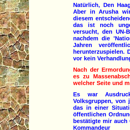
Natürlich, Den Haag
Aber in Arusha wi
diesem entscheiden
das ist noch ung
versucht, den UN-B
nachdem die 'Natio
Jahren veröffentl
herunterzuspielen. D
vor kein Verhandlun
Nach der Ermordung
es zu Massenabsc
welcher Seite und mi
Es war Ausdruc
Volksgruppen, von 
das in einer Situat
öffentlichen Ordnun
bestätigte mir auch
Kommandeur