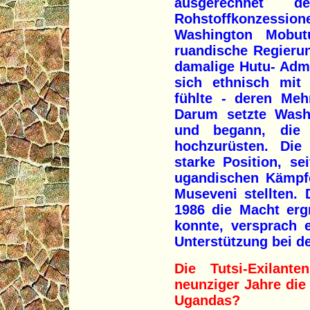
ausgerechnet d
Rohstoffkonzessi
Washington Mobut
ruandische Regierun
damalige Hutu- Admin
sich ethnisch mit
fühlte - deren Meh
Darum setzte Wash
und begann, die 
hochzurüsten. Die
starke Position, se
ugandischen Kämpfe
Museveni stellten. 
1986 die Macht erg
konnte, versprach 
Unterstützung bei 
Die Tutsi-Exilant
neunziger Jahre di
Ugandas?