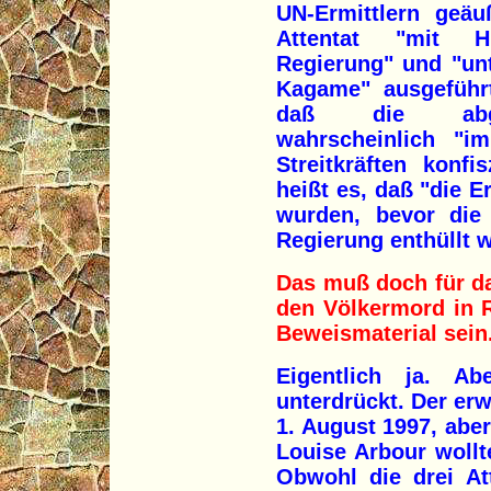
UN-Ermittlern geäu
Attentat "mit Hi
Regierung" und "un
Kagame" ausgeführt
daß die abgef
wahrscheinlich "i
Streitkräften konf
heißt es, daß "die 
wurden, bevor die 
Regierung enthüllt 
Das muß doch für da
den Völkermord in 
Beweismaterial sein
Eigentlich ja. A
unterdrückt. Der er
1. August 1997, abe
Louise Arbour wollt
Obwohl die drei At