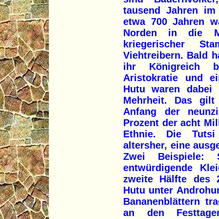
tausend Jahren im 
etwa 700 Jahren w
Norden in die Mi
kriegerischer S
Viehtreibern. Bald h
ihr Königreich b
Aristokratie und e
Hutu waren dabei 
Mehrheit. Das gil
Anfang der neunz
Prozent der acht Mi
Ethnie. Die Tuts
altersher, eine aus
Zwei Beispiele:
entwürdigende Kle
zweite Hälfte des 
Hutu unter Androhu
Bananenblättern tr
an den Festtag