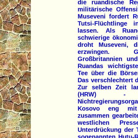
die ruandische Reg
militärische Offens
Museveni fordert R
Tutsi-Flüchtlinge
lassen. Als Rua
schwierige ökonomi
droht Museveni, d
erzwingen. Gle
Großbritannien un
Ruandas wichtigst
Tee über die Börs
Das verschlechtert d
Zur selben Zeit l
(HRW) - e
Nichtregierungsorg
Kosovo eng mit
zusammen gearbeitet
westlichen Pres
Unterdrückung der 
sogenannten Hutu-R