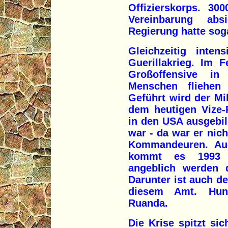
Offizierskorps. 30
Vereinbarung abs
Regierung hatte sog
Gleichzeitig inten
Guerillakrieg. Im F
Großoffensive in
Menschen fliehen 
Geführt wird der Mi
dem heutigen Vize-
in den USA ausgebil
war - da war er nich
Kommandeuren. Au
kommt es 1993 zu
angeblich werden d
Darunter ist auch de
diesem Amt. Hund
Ruanda.
Die Krise spitzt si