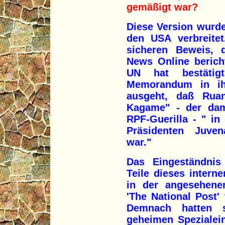
gemäßigt war?
Diese Version wurd
den USA verbreitet
sicheren Beweis, 
News Online berich
UN hat bestätig
Memorandum in ih
ausgeht, daß Ruan
Kagame" - der dam
RPF-Guerilla - " i
Präsidenten Juven
war."
Das Eingeständnis
Teile dieses intern
in der angesehene
'The National Post'
Demnach hatten s
geheimen Spezialei