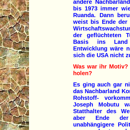
andere Nachbarländ
bis 1973 immer wie
Ruanda. Dann beru
weist bis Ende der
Wirtschaftswachstu
der geflüchteten T
Basis ins Land 
Entwicklung wäre n
sich die USA nicht 
Was war ihr Motiv? 
holen?
Es ging auch gar n
das Nachbarland Kon
Rohstoff- vorkomm
Joseph Mobutu wa
Statthalter des We
aber Ende der 
unabhängigere Poli