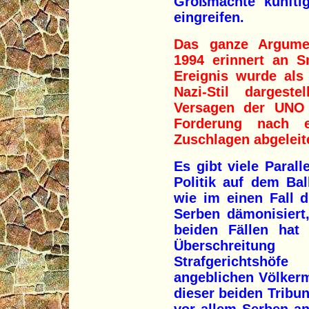
Großmächte künftig
eingreifen.
Das ganze Argume
1994 erinnert an S
Ereignis wurde als
Nazi-Stil dargest
Versagen der UNO 
Forderung nach e
Zuschlagen abgeleit
Es gibt viele Paral
Politik auf dem Bal
wie im einen Fall 
Serben dämonisiert
beiden Fällen hat 
Überschreitun
Strafgerichtshö
angeblichen Völkerm
dieser beiden Tribun