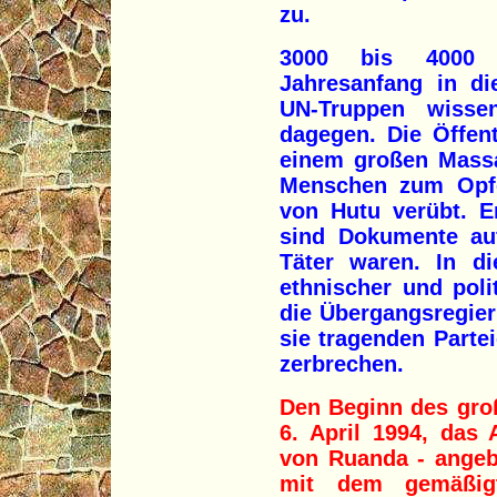
zu.
3000 bis 4000 
Jahresanfang in di
UN-Truppen wisse
dagegen. Die Öffent
einem großen Massa
Menschen zum Opfer
von Hutu verübt. Er
sind Dokumente auf
Täter waren. In di
ethnischer und pol
die Übergangsregier
sie tragenden Partei
zerbrechen.
Den Beginn des gro
6. April 1994, das 
von Ruanda - angeb
mit dem gemäßigt