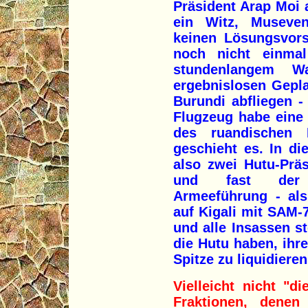
Präsident Arap Moi 
ein Witz, Museveni
keinen Lösungsvors
noch nicht einma
stundenlangem W
ergebnislosen Gepla
Burundi abfliegen -
Flugzeug habe eine
des ruandischen P
geschieht es. In d
also zwei Hutu-Prä
und fast der 
Armeeführung - als
auf Kigali mit SAM
und alle Insassen s
die Hutu haben, ihre
Spitze zu liquidiere
Vielleicht nicht "d
Fraktionen, dene