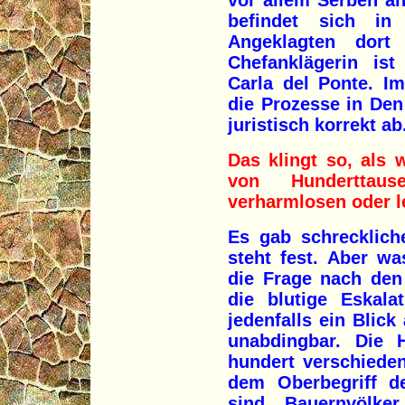
vor allem Serben an
befindet sich in
Angeklagten dort 
Chefanklägerin ist
Carla del Ponte. I
die Prozesse in Den
juristisch korrekt ab
Das klingt so, als 
von Hunderttau
verharmlosen oder l
Es gab schrecklich
steht fest. Aber wa
die Frage nach den
die blutige Eskala
jedenfalls ein Blick
unabdingbar. Die 
hundert verschiede
dem Oberbegriff d
sind Bauernvölke