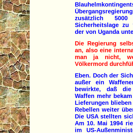
Blauhelmkontingent
Übergangsregierung 
zusätzlich 500
Sicherheitslage zu
der von Uganda unte
Die Regierung selb
an, also eine intern
man ja nicht, w
Völkermord durchfüh
Eben. Doch der Sich
außer ein Waffen
bewirkte, daß di
Waffen mehr bekam 
Lieferungen blieben 
Rebellen weiter üb
Die USA stellten sic
Am 10. Mai 1994 ri
im US-Außenministe