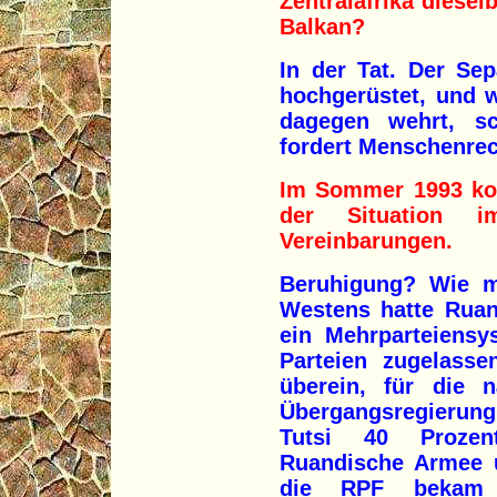
Zentralafrika diese
Balkan?
In der Tat. Der Se
hochgerüstet, und 
dagegen wehrt, s
fordert Menschenrec
Im Sommer 1993 ko
der Situation 
Vereinbarungen.
Beruhigung? Wie m
Westens hatte Ruan
ein Mehrparteiensy
Parteien zugelass
überein, für die 
Übergangsregierun
Tutsi 40 Proze
Ruandische Armee u
die RPF bekam 