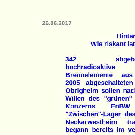
26.06.2017
Hinte
Wie riskant i
342 abgebra
hochradioaktive
Brennelemente au
2005 abgeschaltet
Obrigheim sollen na
Willen des "grünen"
Konzerns EnBW
"Zwischen"-Lager d
Neckarwestheim tr
begann bereits im v