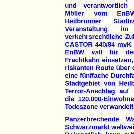
und verantwortlich 
Möller vom EnBW
Heilbronner Stad
Veranstaltung i
verkehrsrechtliche Zu
CASTOR 440/84 mvK is
EnBW will für de
Frachtkahn einsetzen, 
riskanten Route über d
eine fünffache Durchfa
Stadtgebiet von Heil
Terror-Anschlag auf
die 120.000-Einwohne
Todeszone verwandelt
Panzerbrechende W
Schwarzmarkt weltweit