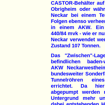
CASTOR-Behälter auf
Obrigheim oder währ
Neckar bei einem Terr
Folgen ebenso verhee
in einem AKW. Ein
440/84 mvk - wie er nu
Neckar verwendet wer
Zustand 107 Tonnen.
Das "Zwischen"-Lage
befindlichen baden-
AKW Neckarwestheim 
bundesweiter Sonderfa
Tunnelröhren eine
errichtet. Da hi
abgepumpt werden m
Untergrund mehr u
dabei entstehenden 