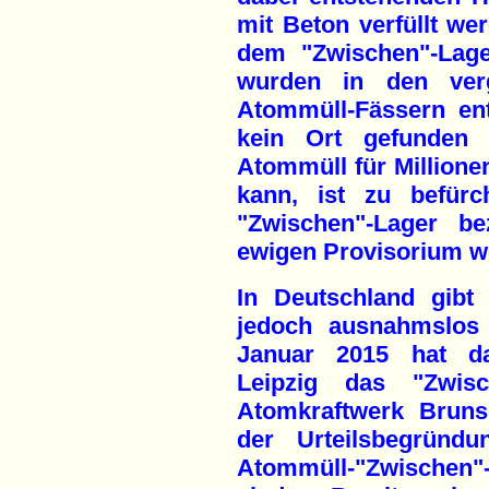
mit Beton verfüllt we
dem "Zwischen"-Lag
wurden in den verg
Atommüll-Fässern ent
kein Ort gefunden 
Atommüll für Millione
kann, ist zu befürc
"Zwischen"-Lager be
ewigen Provisorium w
In Deutschland gibt
jedoch ausnahmslos 
Januar 2015 hat da
Leipzig das "Zwisch
Atomkraftwerk Brunsbü
der Urteilsbegründu
Atommüll-"Zwischen"-