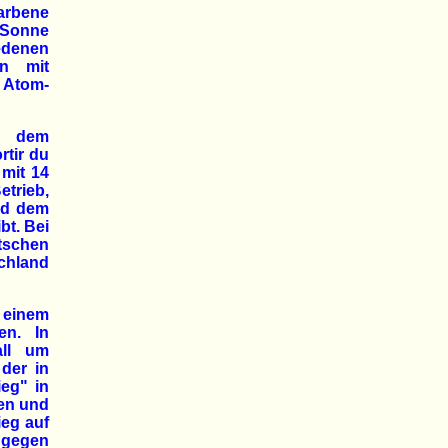
rbene
-Sonne
edenen
en mit
 Atom-
it dem
rtir du
 mit 14
etrieb,
und dem
bt. Bei
utschen
chland
n einem
en. In
all um
der in
eg" in
den und
ieg auf
ngegen