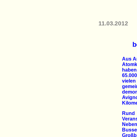
11.03.2012
b
Aus An
Atom
haben
65.00
viel
gemei
demon
Avig
Kilome
Rund
Verans
Neben
Busse
Großbr