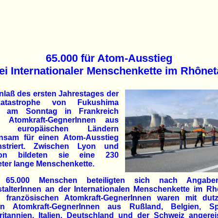
65.000 für Atom-Ausstieg
ei Internationaler Menschenkette im Rhônet
laß des ersten Jahrestages der
katastrophe von Fukushima
 am Sonntag in Frankreich
0 Atomkraft-GegnerInnen aus
en europäischen Ländern
nsam für einen Atom-Ausstieg
striert. Zwischen Lyon und
non bildeten sie eine 230
ter lange Menschenkette.
 65.000 Menschen beteiligten sich nach Angabe
talterInnen an der Internationalen Menschenkette im Rh
 französischen Atomkraft-GegnerInnen waren mit dut
n Atomkraft-GegnerInnen aus Rußland, Belgien, Sp
itannien, Italien, Deutschland und der Schweiz angerei