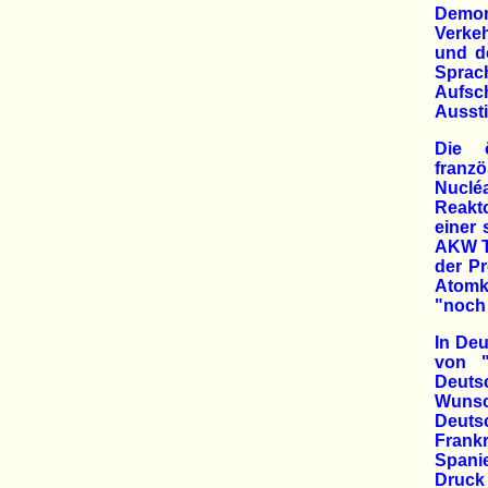
Demo
Verke
und d
Sprac
Aufsc
Aussti
Die ö
franzö
Nucléa
Reakto
einer 
AKW Tr
der Pr
Atomk
"noch 
In Deu
von "
Deuts
Wunsc
Deuts
Frankr
Spanie
Druck