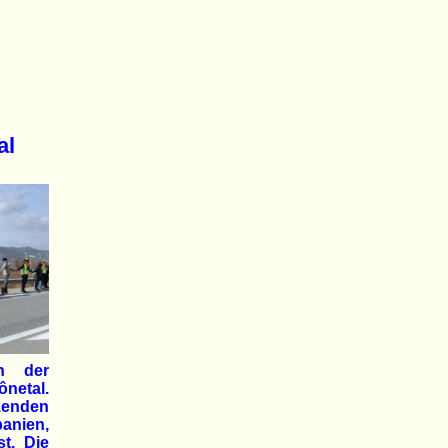
al
n der
ônetal.
zenden
anien,
st. Die