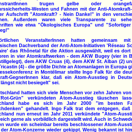
nstrantInnen trugen gelbe oder orangefa
hrssicherheits-Westen und Fahnen mit der Anti-Atomkraft
er Aufschrift "Atomkraft? - Nein Danke!" in den verschi
hen. Außerdem waren viele Transparente zu seh
hriften wie etwa "Ökologisches Europa" und "Sofortiger
eg!"
rtlichen VeranstalterInnen hatten gemeinsam m
sischen Dachverband der Anti-Atom-Initiativen 'Réseau So
ire' das Rhônetal für die Aktion ausgewählt, weil es dort
ren in vier Atomkraftwerken - dem AKW Bugey (vier in B
stillgelegt), dem AKW Cruas (4), dem AKW St. Alban (2) 
icastin (4) - die größte Dichte an Atomanlagen in Europa gi
essekonferenz in Montélimar stellte Ingo Falk für die de
raft-GegnerInnen klar, daß ein Atom-Ausstieg in Deuts
längst nicht besiegelt" sei.
tschland hatten sich viele Menschen vor zehn Jahren vo
Rot-Grün" verkündeten Atom-Ausstieg täuschen lass
chland habe es sich im Jahr 2000 "im besten F
hdenken" gehandelt. Ingo Falk trat dem entgegen, daß 
chland nun erneut im Jahr 2011 verkündete "Atom-Aussti
eich gerne als vorbildlich dargestellt wird. Auch in Schwe
n wurde ein scheinbar bereits beschlossener Atom-Ausst
 der Atom-Konzerne wieder gekippt. Wenig bekannt ist hi