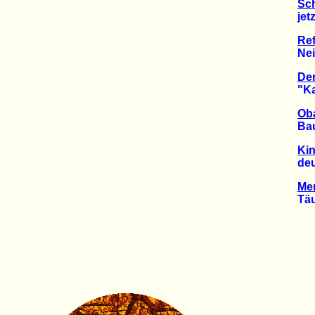
Sc
jetzt 
Re
Nein 
De
"Kalta
Oba
Bau z
Kin
deutl
Me
Täusc