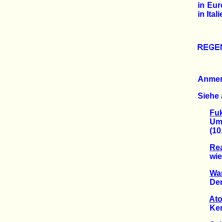
in Eur
in Ita
Anme
Siehe 
Fu
Umwel
(10.0
Re
wiede
Wa
Der W
Ato
Kerns