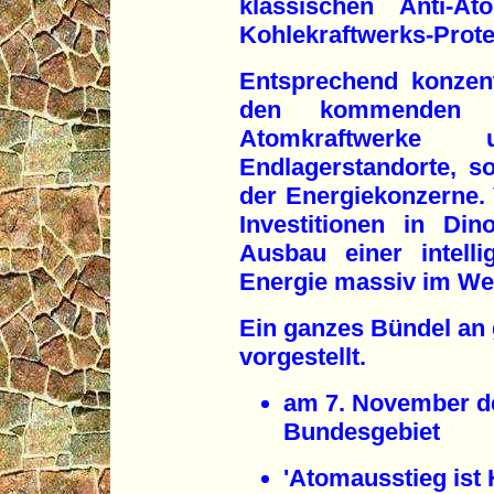
klassischen Anti-At
Kohlekraftwerks-Prote
Entsprechend konzentr
den kommenden 
Atomkraftwerke
Endlagerstandorte, s
der Energiekonzerne. 
Investitionen in Din
Ausbau einer intell
Energie massiv im We
Ein ganzes Bündel an
vorgestellt.
am 7. November de
Bundesgebiet
'Atomausstieg ist