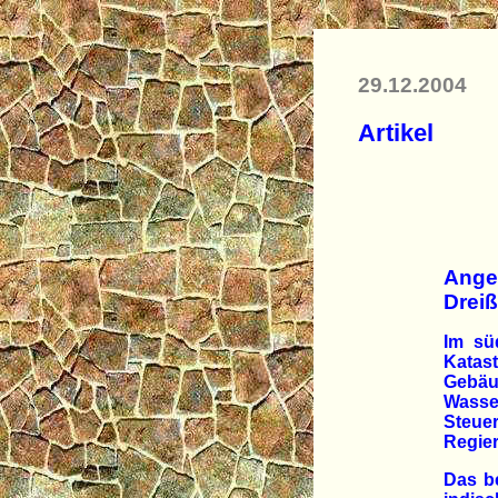
29.12.2004
Artikel
Ange
Dreiß
Im sü
Katas
Gebäu
Wass
Steue
Regier
Das b