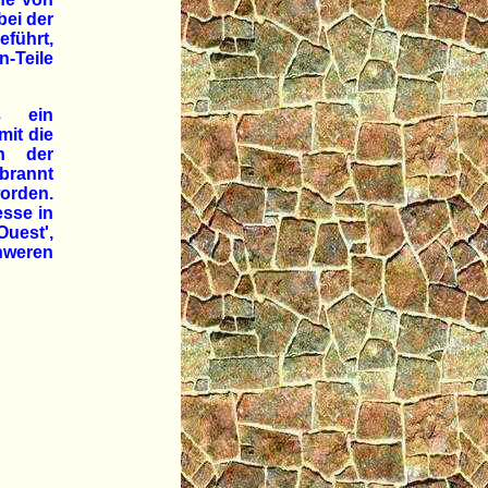
ei der
führt,
-Teile
ß ein
it die
n der
ebrannt
orden.
esse in
Ouest',
hweren