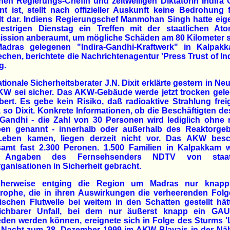
hen Regierungs-Chefin und zeitweiligen Diktatorin Indira
t ist, stellt nach offizieller Auskunft keine Bedrohung 
t dar. Indiens Regierungschef Manmohan Singh hatte eige
estrigen Dienstag ein Treffen mit der staatlichen Atom
ssion anberaumt, um mögliche Schäden am 80 Kilometer s
adras gelegenen "Indira-Gandhi-Kraftwerk" in Kalpak
chen, berichtete die Nachrichtenagentur 'Press Trust of In
g.
tionale Sicherheitsberater J.N. Dixit erklärte gestern in Neu
KW sei sicher. Das AKW-Gebäude werde jetzt trocken gele
ert. Es gebe kein Risiko, daß radioaktive Strahlung frei
 so Dixit. Konkrete Informationen, ob die Beschäftigten 
-Gandhi - die Zahl von 30 Personen wird lediglich ohne
en genannt - innerhalb oder außerhalb des Reaktorge
eben kamen, liegen derzeit nicht vor. Das AKW besch
samt fast 2.300 Peronen. 1.500 Familien in Kalpakkam 
 Angaben des Fernsehsenders NDTV von staatl
rganisationen in Sicherheit gebracht.
cherweise entging die Region um Madras nur knapp
trophe, die in ihren Auswirkungen die verheerenden Folg
ischen Flutwelle bei weitem in den Schatten gestellt hät
eichbarer Unfall, bei dem nur äußerst knapp ein GAU
den werden können, ereignete sich in Folge des Sturms '
r Nacht zum 28. Dezember 1999 im AKW Blayais in der Nä