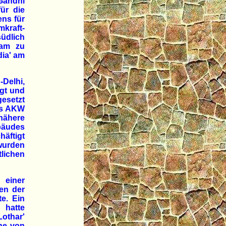
 Gandhi
für die
ns für
kraft-
üdlich
kam zu
dia' am
-Delhi,
gt und
gesetzt
des AKW
 nähere
bäudes
äftigt
wurden
ichen
 einer
en der
te. Ein
 hatte
Lothar'
he von