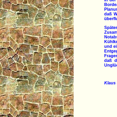
Borde
Planu
daß W
überfl
Spät
Zusam
Nota
Kühlkr
und e
Entgeg
Fragen
daß d
Unglü
Klaus