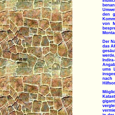
indisc
benann
Umwel
den g
Kommi
von M
bespre
Monta
Der Na
das A
gesäub
werde,
Indira
Angab
ums L
insge
nach
Hilfso
Mögli
Katas
gigant
vergl
vermie
in de