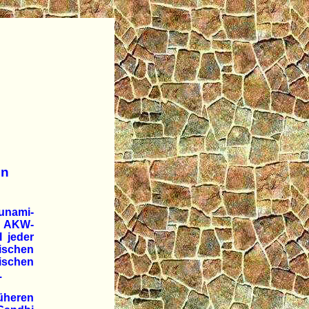
en
unami-
s AKW-
 jeder
schen
ischen
.
üheren