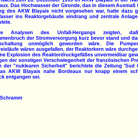
aux. Das Hochwasser der Gironde, das in diesem Ausmaß b
ng des AKW Blayais nicht vorgesehen war, hatte dazu ge
asser ins Reaktorgebäude eindrang und zentrale Anlagen
utete.
ere Analysen des Unfall-Hergangs zeigten, da
menbruch der Stromversorgung kurz bevor stand und dam
bschaltung unmöglich geworden wäre. Die Pumpe
eisläufe wären ausgefallen, der Reaktorkern wäre durchg
ine Explosion des Reaktordruckgefäßes unvermeidbar gew
en der sonstigen Verschwiegenheit der französischen Pr
 der "nuklearen Sicherheit" berichtete die Zeitung 'Sud 
as AKW Blayais nahe Bordeaux nur knapp einem sc
ck entgangen sei.
 Schramm