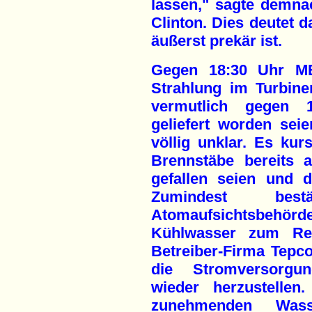
lassen," sagte demna
Clinton. Dies deutet d
äußerst prekär ist.
Gegen 18:30 Uhr M
Strahlung im Turbin
vermutlich gegen 
geliefert worden seie
völlig unklar. Es ku
Brennstäbe bereits 
gefallen seien und 
Zumindest best
Atomaufsichtsbehörd
Kühlwasser zum Rea
Betreiber-Firma Tepco
die Stromversorgu
wieder herzustellen
zunehmenden Was