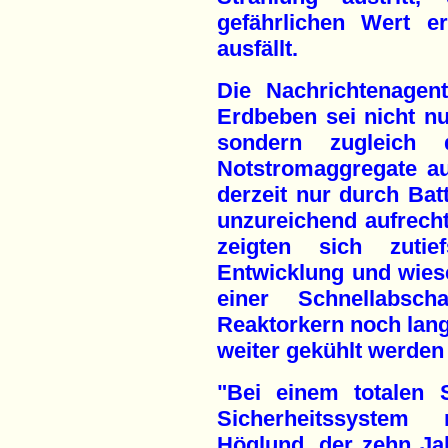
gefährlichen Wert e
ausfällt.
Die Nachrichtenagen
Erdbeben sei nicht n
sondern zugleich 
Notstromaggregate au
derzeit nur durch Bat
unzureichend aufrecht
zeigten sich zutie
Entwicklung und wiese
einer Schnellabsc
Reaktorkern noch lang
weiter gekühlt werde
"Bei einem totalen S
Sicherheitssystem 
Höglund, der zehn Ja