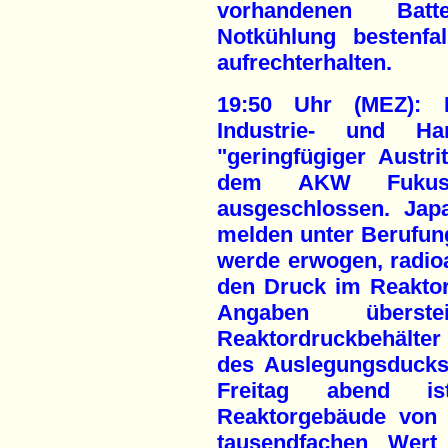
vorhandenen Batt
Notkühlung bestenfa
aufrechterhalten.
19:50 Uhr (MEZ): D
Industrie- und Han
"geringfügiger Austri
dem AKW Fukush
ausgeschlossen. Jap
melden unter Berufung
werde erwogen, radio
den Druck im Reaktor 
Angaben übers
Reaktordruckbehälter
des Auslegungsducks
Freitag abend is
Reaktorgebäude von 
tausendfachen Wert 