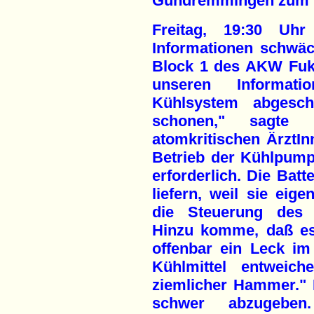
Gundremmingen zum T
Freitag, 19:30 Uhr
Informationen schwäch
Block 1 des AKW Fuku
unseren Informat
Kühlsystem abgesch
schonen," sagte 
atomkritischen ÄrztI
Betrieb der Kühlpum
erforderlich. Die Bat
liefern, weil sie eige
die Steuerung des R
Hinzu komme, daß es
offenbar ein Leck im
Kühlmittel entweich
ziemlicher Hammer." 
schwer abzugeben