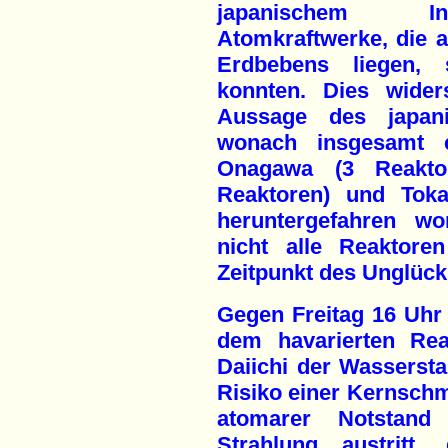
japanischem Ind
Atomkraftwerke, die
Erdbebens liegen, 
konnten. Dies wider
Aussage des japani
wonach insgesamt 
Onagawa (3 Reaktor
Reaktoren) und Toka
heruntergefahren wo
nicht alle Reaktor
Zeitpunkt des Unglücks
Gegen Freitag 16 Uhr
dem havarierten Re
Daiichi der Wassersta
Risiko einer Kernschm
atomarer Notstand
Strahlung austritt,