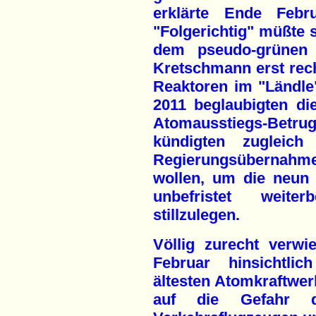
erklärte Ende Febru
"Folgerichtig" müßte 
dem pseudo-grünen M
Kretschmann erst recht
Reaktoren im "Ländl
2011 beglaubigten d
Atomausstiegs-Betrug
kündigten zugleic
Regierungsübernah
wollen, um die neun 
unbefristet weite
stillzulegen.
Völlig zurecht verw
Februar hinsichtlic
ältesten Atomkraftwe
auf die Gefahr d