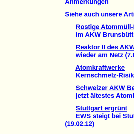
Anmerkungen
Siehe auch unsere Arti
Rostige Atommüll-
im AKW Brunsbüttel 
Reaktor II des AK
wieder am Netz (7.0
Atomkraftwerke
Kernschmelz-Risiko u
Schweizer AKW B
jetzt ältestes Atomkr
Stuttgart ergrünt
EWS steigt bei Stutt
(19.02.12)