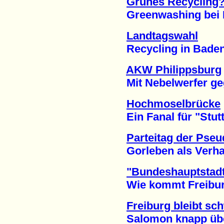
Grünes Recycling
Greenwashing bei E
Landtagswahl
Recycling in Baden-
AKW Philippsburg
Mit Nebelwerfer gege
Hochmoselbrücke
Ein Fanal für "Stuttg
Parteitag der Pse
Gorleben als Verhan
"Bundeshauptstadt
Wie kommt Freiburg 
Freiburg bleibt sc
Salomon knapp über 