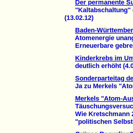
Der permanente S
"Kaltabschaltung" ob
(13.02.12)
Baden-Württemberg
Atomenergie unange
Erneuerbare gebrems
Kinderkrebs im Um
deutlich erhöht (4.0
Sonderparteitag d
Ja zu Merkels "Atom-
Merkels "Atom-Aus
Täuschungsversuch 
Wie Kretschmann 2
"politischen Selbstm