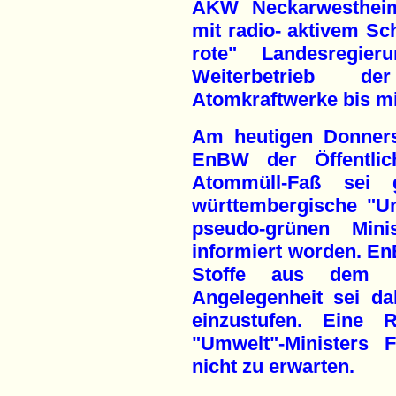
AKW Neckarwestheim
mit radio- aktivem S
rote" Landesregier
Weiterbetrieb der
Atomkraftwerke bis m
Am heutigen Donners
EnBW der Öffentlich
Atommüll-Faß sei 
württembergische "U
pseudo-grünen Minis
informiert worden. En
Stoffe aus dem F
Angelegenheit sei dah
einzustufen. Eine 
"Umwelt"-Ministers F
nicht zu erwarten.