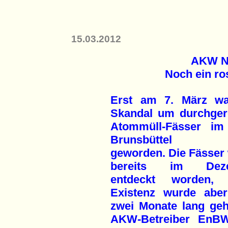
15.03.2012
AKW N
Noch ein ro
Erst am 7. März wa
Skandal um durchger
Atommüll-Fässer i
Brunsbüttel pu
geworden. Die Fässer
bereits im Dez
entdeckt worden, 
Existenz wurde abe
zwei Monate lang ge
AKW-Betreiber EnBW