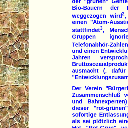
der "grünen" Gent
Bio-Bauern der
2
weggezogen wird
,
einen "Atom-Aussti
3
stattfindet
, Mensch
Gruppen ignori
Telefonabhör-Zahlen
und einen Entwicklun
Jahren verspro
Bruttosozaialprodu
ausmacht (, dafür
"Entwicklungszusamm
Der Verein "Bürger
Zusammenschluß vo
und Bahnexperten)
dieser "rot-grüne
sofortige Entlassu
als sei plötzlich ei
Hat "Rot-Grün" v