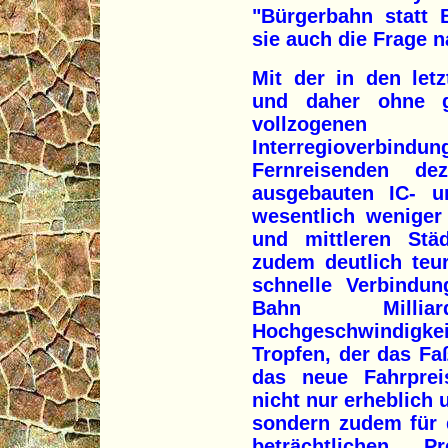
"Bürgerbahn statt
sie auch die Frage
Mit der in den let
und daher ohne gr
vollzogene
Interregioverbin
Fernreisenden de
ausgebauten IC- u
wesentlich weniger
und mittleren Stä
zudem deutlich teur
schnelle Verbindun
Bahn Milli
Hochgeschwindigkei
Tropfen, der das Fa
das neue Fahrprei
nicht nur erheblich u
sondern zudem für 
beträchtlichen P