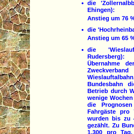
die 'Zollernalb
Ehingen):
Anstieg um 76 %
die 'Hochrheinba
Anstieg um 65 %
die 'Wieslau
Rudersberg):
Übernahme de
Zweckverba
Wieslauftalba
Bundesbahn die
Betrieb durch 
wenige Wochen
die Prognosen
Fahrgäste pro 
wurden bis zu 
gezählt. Zu Bun
1.300 pro Tag