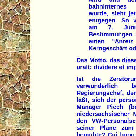
bahninternes 
wurde, sieht je
entgegen. So ve
am 7. Juni 
Bestimmungen 
einen "Anrei
Kerngeschäft ode
Das Motto, das dies
uralt: dividere et im
Ist die Zerstör
verwunderlich 
Regierungschef, der
läßt, sich der pers
Manager Piëch (be
niedersächsischer 
den VW-Personalsc
seiner Pläne zum
bemühte? Cui bono -