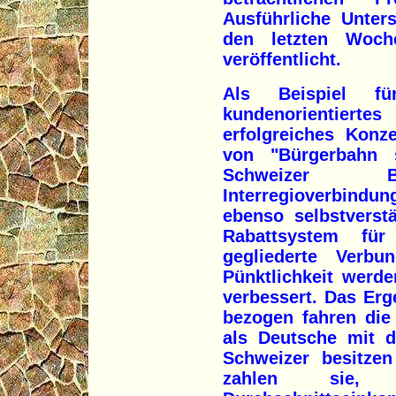
Ausführliche Unter
den letzten Woch
veröffentlicht.
Als Beispiel für
kundenorienti
erfolgreiches Konz
von "Bürgerbahn 
Schweizer B
Interregioverbindun
ebenso selbstverstä
Rabattsystem für
gegliederte Verbu
Pünktlichkeit werd
verbessert. Das Erg
bezogen fahren die
als Deutsche mit 
Schweizer besitzen
zahlen sie,