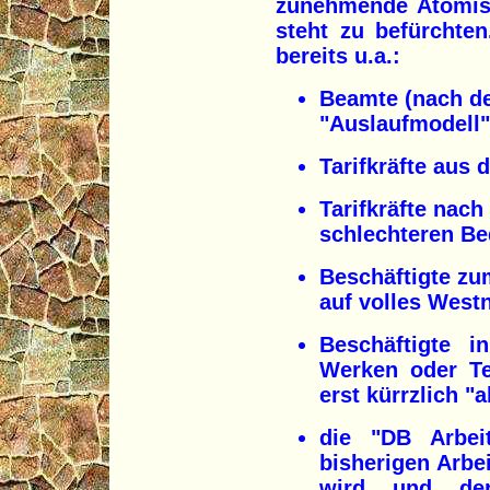
zunehmende Atomisi
steht zu befürchte
bereits u.a.:
Beamte (nach de
"Auslaufmodell"
Tarifkräfte aus 
Tarifkräfte nach
schlechteren B
Beschäftigte zu
auf volles West
Beschäftigte i
Werken oder Tei
erst kürrzlich "
die "DB Arbe
bisherigen Arbe
wird und der