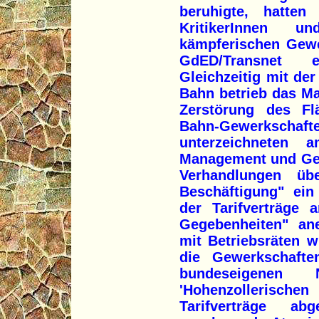
beruhigte, hatten 
KritikerInnen un
kämpferischen Gewe
GdED/Transnet 
Gleichzeitig mit de
Bahn betrieb das M
Zerstörung des Flä
Bahn-Gewerksch
unterzeichneten
Management und Gew
Verhandlungen üb
Beschäftigung" ein
der Tarifverträge 
Gegebenheiten" an
mit Betriebsräten 
die Gewerkschaften
bundeseigenen
'Hohenzollerische
Tarifverträge ab