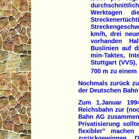
durchschnitt
Werktagen di
Streckenertüc
Streckengeschwi
km/h, drei neue
vorhanden Hal
Buslinien auf d
min-Taktes, Int
Stuttgart (VVS)
700 m zu einem
Nochmals zurück zu
der Deutschen Bahn
Zum 1.Januar 199
Reichsbahn zur (no
Bahn AG zusammenge
Privatisierung soll
flexibler" machen 
zurückgewinnen. D