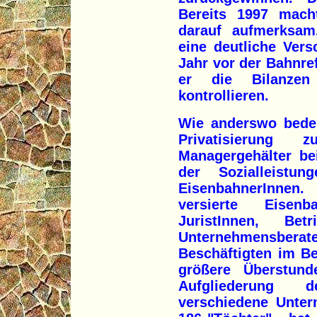
Bereits 1997 mach
darauf aufmerksam
eine deutliche Ver
Jahr vor der Bahnre
er die Bilanze
kontrollieren.
Wie anderswo bedeu
Privatisierung 
Managergehälter bei
der Sozialleistun
EisenbahnerInnen
versierte Eisen
JuristInnen, Betr
Unternehmensbera
Beschäftigten im B
größere Überstund
Aufgliederung 
verschiedene Unter