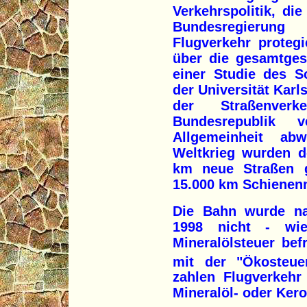
Verkehrspolitik, di
Bundesregierun
Flugverkehr proteg
über die gesamtges
einer Studie des Sc
der Universität Karls
der Straßenverk
Bundesrepublik 
Allgemeinheit ab
Weltkrieg wurden d
km neue Straßen g
15.000 km Schienenn
Die Bahn wurde n
1998 nicht - wi
Mineralölsteuer bef
mit der "Ökosteue
zahlen Flugverkehr
Mineralöl- oder Kero