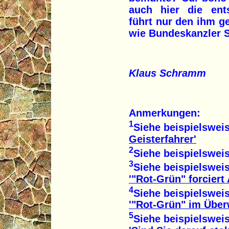
auch hier die ent
führt nur den ihm ge
wie Bundeskanzler S
Klaus Schramm
Anmerkungen:
1
Siehe beispielsweis
Geisterfahrer'
2
Siehe beispielsweis
3
Siehe beispielsweis
'"Rot-Grün" forciert 
4
Siehe beispielsweis
'"Rot-Grün" im Übe
5
Siehe beispielsweis