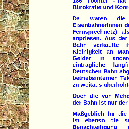
186 "Töchter" - hat
Bürokratie und Koor
Da waren die 
EisenbahnerInnen d
Fernsprechnetz) al
anpriesen. Aus d
Bahn verkaufte i
Kleinigkeit an Man
Gelder in ande
einträgliche lang
Deutschen Bahn abg
betriebsinternen T
zu weitaus überhöht
Doch die von Mehd
der Bahn ist nur der 
Maßgeblich für die 
ist ebenso die se
Benachteiligun