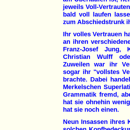
jeweils Voll-Vertrauten
bald voll laufen lass
zum Abschiedstrunk ih
Ihr volles Vertrauen h
an ihren verschieden
Franz-Josef Jung, K
Christian Wulff od
Zuweilen war ihr Ve
sogar ihr "vollstes V
brachte. Dabei hande
Merkelschen Superlati
Grammatik fremd, ab
hat sie ohnehin weni
hat sie noch einen.
Neun Insassen ihres K
solchen Kopfbedecku