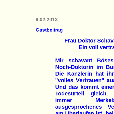
8.02.2013
Gastbeitrag
Frau Doktor Schav
Ein voll vert
Mir schavant Böses
Noch-Doktorin im Bun
Die Kanzlerin hat ih
"volles Vertrauen" a
Und das kommt einem
Todesurteil gleich
immer Merke
ausgesprochenes Ve
am Überlaufen ist, hei