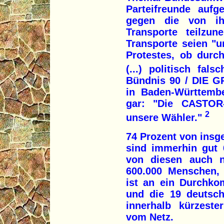
Parteifreunde aufg
gegen die von ih
Transporte teilzu
Transporte seien "
Protestes, ob durc
(...) politisch falsc
Bündnis 90 / DIE G
in Baden-Württembe
gar: "Die CASTOR-
2
unsere Wähler."
74 Prozent von insg
sind immerhin gut 6
von diesen auch n
600.000 Menschen,
ist an ein Durchk
und die 19 deutsc
innerhalb kürzeste
vom Netz.