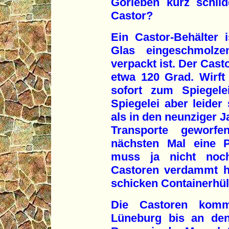
Gorleben kurz schild
Castor?
Ein Castor-Behälter i
Glas eingeschmolzen
verpackt ist. Der Cast
etwa 120 Grad. Wirft
sofort zum Spiegele
Spiegelei aber leider
als in den neunziger J
Transporte gewor
nächsten Mal eine P
muss ja nicht noc
Castoren verdammt he
schicken Containerhül
Die Castoren kom
Lüneburg bis an den