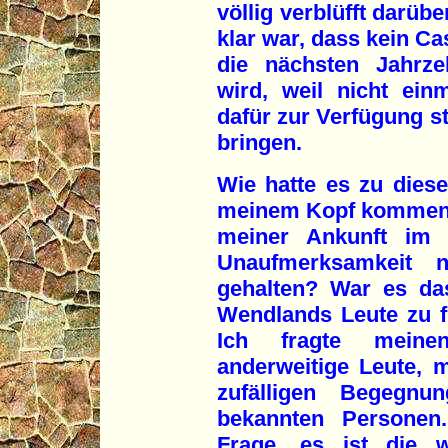
völlig verblüfft darüb
klar war, dass kein Ca
die nächsten Jahrz
wird, weil nicht ein
dafür zur Verfügung st
bringen.
Wie hatte es zu dies
meinem Kopf kommen k
meiner Ankunft im 
Unaufmerksamkeit n
gehalten? War es da
Wendlands Leute zu fr
Ich fragte meine
anderweitige Leute, 
zufälligen Begegnu
bekannten Personen.
Frage, es ist die w