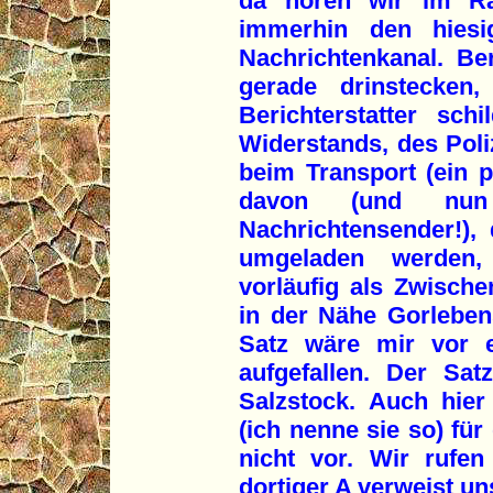
da hören wir im Ra
immerhin den hies
Nachrichtenkanal. Be
gerade drinstecken,
Berichterstatter sc
Widerstands, des Poli
beim Transport (ein p
davon (und nun 
Nachrichtensender!),
umgeladen werden
vorläufig als Zwische
in der Nähe Gorleben
Satz wäre mir vor e
aufgefallen. Der Sat
Salzstock. Auch hie
(ich nenne sie so) für
nicht vor. Wir rufe
dortiger A verweist un