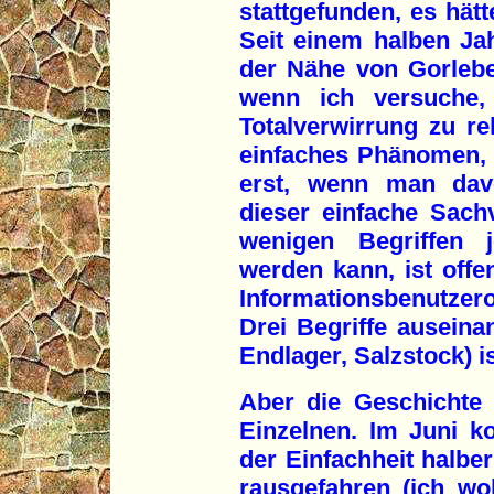
stattgefunden, es hät
Seit einem halben Ja
der Nähe von Gorlebe
wenn ich versuche,
Totalverwirrung zu re
einfaches Phänomen, 
erst, wenn man davo
dieser einfache Sachv
wenigen Begriffen 
werden kann, ist offen
Informationsbenutzero
Drei Begriffe auseina
Endlager, Salzstock) is
Aber die Geschichte 
Einzelnen. Im Juni 
der Einfachheit halbe
rausgefahren (ich wo