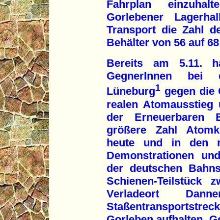
Fahrplan einzuhal
Gorlebener Lagerha
Transport die Zahl d
Behälter von 56 auf 6
Bereits am 5.11. h
GegnerInnen bei 
1
Lüneburg
gegen die 
realen Atomausstieg 
der Erneuerbaren E
größere Zahl Atomkr
heute und in den n
Demonstrationen un
der deutschen Bahns
Schienen-Teilstück
Verladeort Da
Staßentransportstre
Gorleben aufhalten. G