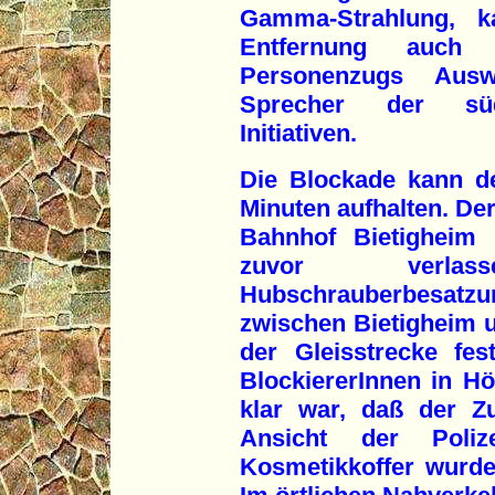
Gamma-Strahlung, k
Entfernung auch
Personenzugs Aus
Sprecher der süd
Initiativen.
Die Blockade kann d
Minuten aufhalten. De
Bahnhof Bietigheim 
zuvor verla
Hubschrauberbesat
zwischen Bietigheim 
der Gleisstrecke fes
BlockiererInnen in Hö
klar war, daß der Z
Ansicht der Poliz
Kosmetikkoffer wurde