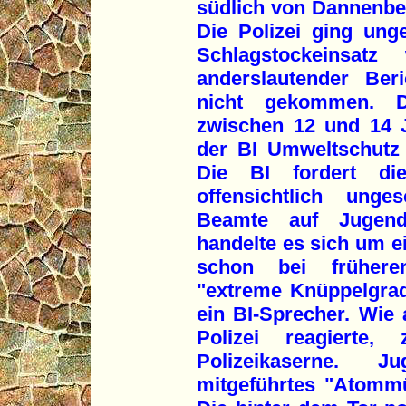
südlich von Dannenber
Die Polizei ging ung
Schlagstockeinsat
anderslautender Ber
nicht gekommen. D
zwischen 12 und 14 
der BI Umweltschutz
Die BI fordert die
offensichtlich ung
Beamte auf Jugendl
handelte es sich um e
schon bei frühere
"extreme Knüppelgrad
ein BI-Sprecher. Wie
Polizei reagierte,
Polizeikaserne. 
mitgeführtes "Atommül