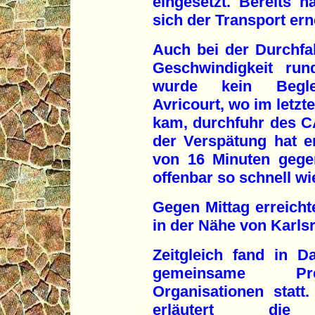
eingesetzt. Bereits n
sich der Transport er
Auch bei der Durchfa
Geschwindigkeit run
wurde kein Beglei
Avricourt, wo im letzt
kam, durchfuhr des C
der Verspätung hat e
von 16 Minuten gege
offenbar so schnell w
Gegen Mittag erreicht
in der Nähe von Karls
Zeitgleich fand in 
gemeinsame Pre
Organisationen statt
erläutert die 