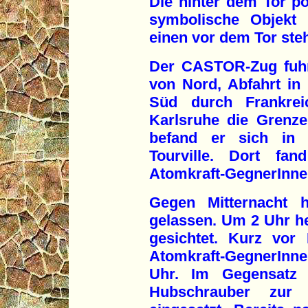
Die hinter dem Tor po
symbolische Objekt 
einen vor dem Tor ste
Der CASTOR-Zug fuhr 
von Nord, Abfahrt in
Süd durch Frankre
Karlsruhe die Grenz
befand er sich in 
Tourville. Dort fan
Atomkraft-GegnerInnen
Gegen Mitternacht h
gelassen. Um 2 Uhr h
gesichtet. Kurz vor
Atomkraft-GegnerIn
Uhr. Im Gegensatz 
Hubschrauber zur 