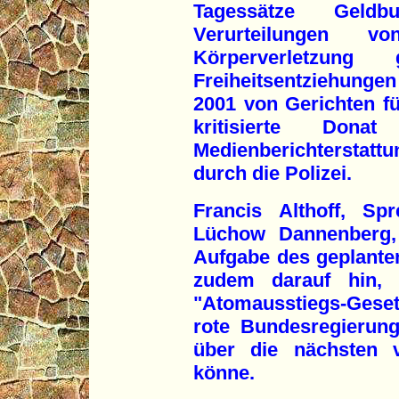
Tagessätze Geld
Verurteilungen v
Körperverletzung
Freiheitsentziehungen
2001 von Gerichten für
kritisierte Don
Medienberichterstattu
durch die Polizei.
Francis Althoff, Sp
Lüchow Dannenberg, 
Aufgabe des geplante
zudem darauf hin, 
"Atomausstiegs-Gesetz
rote Bundesregierun
über die nächsten v
könne.