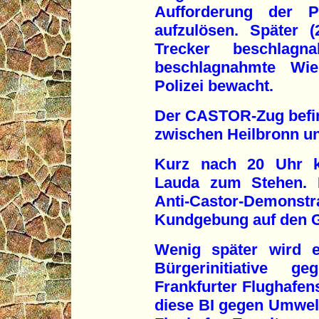
Aufforderung der Po
aufzulösen. Später 
Trecker beschlagn
beschlagnahmte Wi
Polizei bewacht.
Der CASTOR-Zug befind
zwischen Heilbronn u
Kurz nach 20 Uhr 
Lauda zum Stehen. 
Anti-Castor-Demo
Kundgebung auf den G
Wenig später wird ei
Bürgerinitiative 
Frankfurter Flughafens
diese BI gegen Umwel