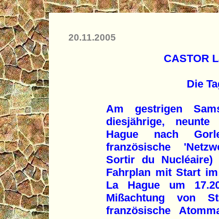
20.11.2005
CASTOR La
Die Ta
Am gestrigen Samst
diesjährige, neunte
Hague nach Gorl
französische 'Netz
Sortir du Nucléaire)
Fahrplan mit Start i
La Hague um 17.20 
Mißachtung von St
französische Atomma