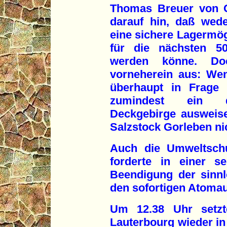
Thomas Breuer von G
darauf hin, daß wed
eine sichere Lagermögl
für die nächsten 50
werden könne. Do
vorneherein aus: Wen
überhaupt in Frage
zumindest ein du
Deckgebirge ausweise
Salzstock Gorleben nic
Auch die Umweltschu
forderte in einer s
Beendigung der sinn
den sofortigen Atomau
Um 12.38 Uhr setz
Lauterbourg wieder i