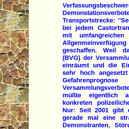
Verfassungsbe
Demonstationsver
Transportstrecke: "Se
bei jedem Castortra
mit umfangreichen
Allgenmeinverfüg
geschaffen. Weil da
(BVG) der Versammlu
einräumt und die Ein
sehr hoch angesetzt
Gefahrenprognos
Versammlungsverbo
müßte eigentlich a
konkreten polizeilic
Nur: Seit 2001 gibt 
gerade mal eine stra
Demonstranten, Störu