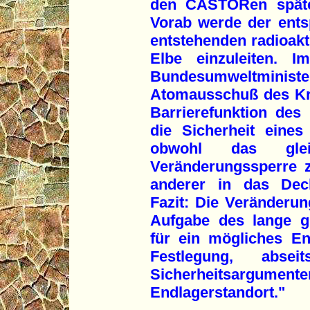
den CASTORen spätes
Vorab werde der entsp
entstehenden radioakt
Elbe einzuleiten. 
Bundesumweltm
Atomausschuß des Kre
Barrierefunktion des
die Sicherheit eines
obwohl das gl
Veränderungssperre z
anderer in das Deck
Fazit: Die Veränderun
Aufgabe des lange g
für ein mögliches En
Festlegung, abse
Sicherheitsargum
Endlagerstandort."