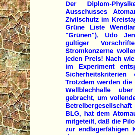
Der Diplom-Physi
Ausschusses Atoman
Zivilschutz im Kreist
Grüne Liste Wendlan
"Grünen"), Udo Jen
gültiger Vorschri
Stromkonzerne wolle
jeden Preis! Nach wie
im Experiment entsp
Sicherheitskriterie
Trotzdem werden die
Wellblechhalle üb
gebracht, um vollende
Betreibergesellschaft
BLG, hat dem Atomau
mitgeteilt, daß die Pi
zur endlagerfähigen K