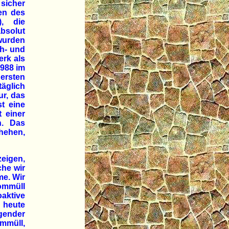
 sicher
en des
, die
absolut
wurden
h- und
erk als
1988 im
ersten
äglich
ur, das
st eine
 einer
n. Das
hehen,
zeigen,
che wir
me. Wir
tommüll
oaktive
n heute
lgender
ommüll,