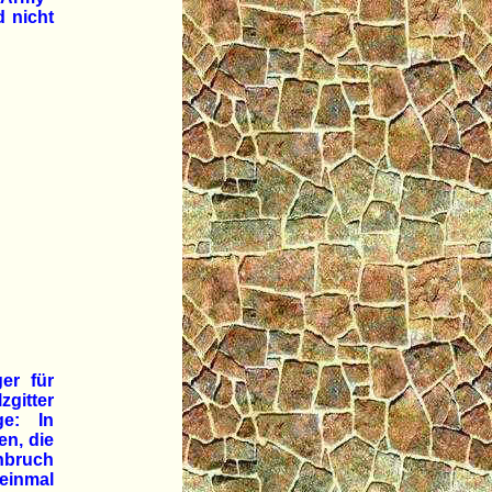
d nicht
er für
zgitter
ge: In
en, die
inbruch
 einmal