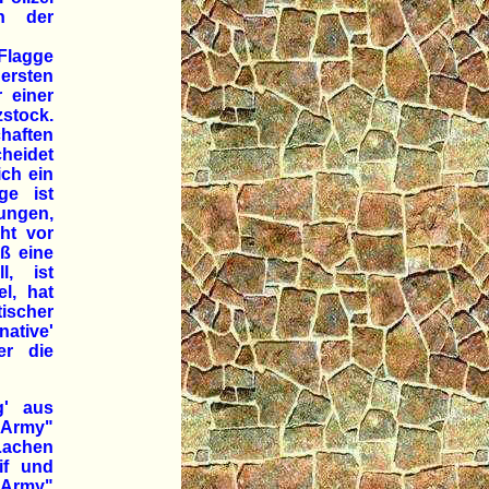
en der
Flagge
ersten
 einer
stock.
haften
heidet
ch ein
ge ist
rungen,
ht vor
ß eine
l, ist
el, hat
ischer
ative'
er die
g' aus
-Army"
Lachen
if und
-Army"