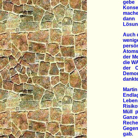
gebe 
Konsen
mache
dann 
Lösung
Auch d
wenig
pers
Atomst
der Me
die WA
der C
Demon
dankte
Martin
Endla
Lebens
Risiko
Müll p
Ganze
Reche
Gegens
gab. 