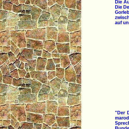
Die A
Die De
Gorleb
zwisc
auf un
"Der 
marod
Sprec
Bundes