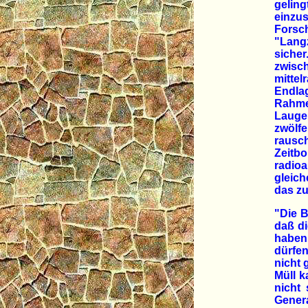
geling
einzu
Fors
"Langz
siche
zwisc
mittel
Endlag
Rahme
Lauge
zwölfe
rausch
Zeitb
radio
gleic
das zu
"Die B
daß di
haben 
dürfen
nicht 
Müll k
nicht 
Genera