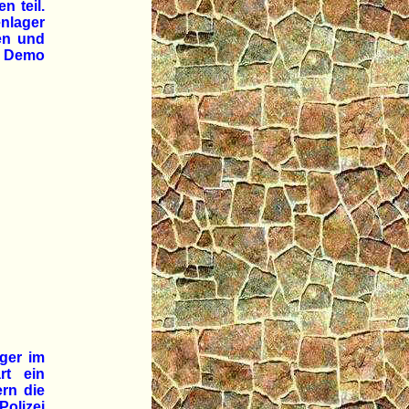
 teil.
enlager
ren und
r Demo
ger im
rt ein
rn die
Polizei