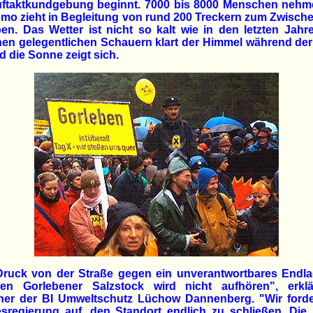
uftaktkundgebung beginnt. 7000 bis 8000 Menschen nehmen
mo zieht in Begleitung von rund 200 Treckern zum Zwisch
en. Das Wetter ist nicht so kalt wie in den letzten Jah
hen gelegentlichen Schauern klart der Himmel während de
d die Sonne zeigt sich.
Druck von der Straße gegen ein unverantwortbares Endla
en Gorlebener Salzstock wird nicht aufhören", erklä
her der BI Umweltschutz Lüchow Dannenberg. "Wir forde
regierung auf, den Standort endlich zu schließen. Die 