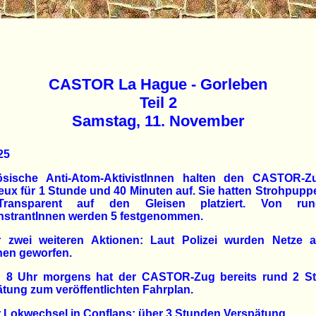
CASTOR La Hague - Gorleben
Teil 2
Samstag, 11. November
25
ösische Anti-Atom-AktivistInnen halten den CASTOR-Z
ux für 1 Stunde und 40 Minuten auf. Sie hatten Strohpup
Transparent auf den Gleisen platziert. Von ru
strantInnen werden 5 festgenommen.
r zwei weiteren Aktionen: Laut Polizei wurden Netze a
nen geworfen.
 8 Uhr morgens hat der CASTOR-Zug bereits rund 2 S
tung zum veröffentlichten Fahrplan.
 Lokwechsel in Conflans: über 3 Stunden Verspätung.