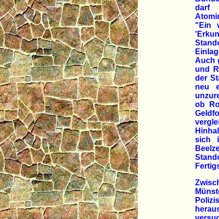
darf 
Atomin
"Ein 
'Erku
Stand
Einla
Auch 
und R
der S
neu e
unzure
ob Ro
Geldf
vergl
Hinhal
sich 
Beelz
Stand
Fertig
Zwisc
Münst
Poliz
herau
versu