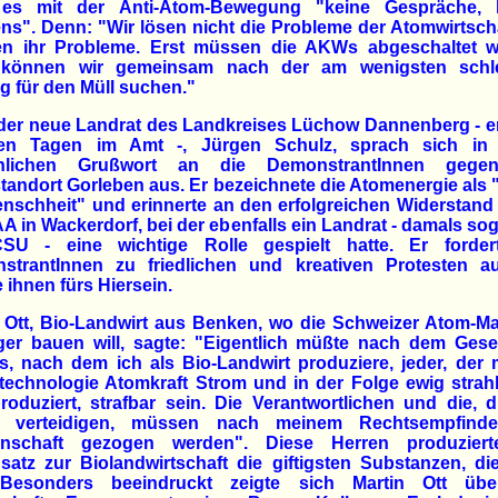
es mit der Anti-Atom-Bewegung "keine Gespräche, 
s". Denn: "Wir lösen nicht die Probleme der Atomwirtscha
n ihr Probleme. Erst müssen die AKWs abgeschaltet w
können wir gemeinsam nach der am wenigsten schl
 für den Müll suchen."
er neue Landrat des Landkreises Lüchow Dannenberg - er
en Tagen im Amt -, Jürgen Schulz, sprach sich in
önlichen Grußwort an die DemonstrantInnen gege
andort Gorleben aus. Er bezeichnete die Atomenergie als 
nschheit" und erinnerte an den erfolgreichen Widerstan
A in Wackerdorf, bei der ebenfalls ein Landrat - damals so
SU - eine wichtige Rolle gespielt hatte. Er forder
strantInnen zu friedlichen und kreativen Protesten a
 ihnen fürs Hiersein.
 Ott, Bio-Landwirt aus Benken, wo die Schweizer Atom-Ma
ger bauen will, sagte: "Eigentlich müßte nach dem Gese
, nach dem ich als Bio-Landwirt produziere, jeder, der 
technologie Atomkraft Strom und in der Folge ewig stra
roduziert, strafbar sein. Die Verantwortlichen und die, 
 verteidigen, müssen nach meinem Rechtsempfind
nschaft gezogen werden". Diese Herren produzier
atz zur Biolandwirtschaft die giftigsten Substanzen, di
Besonders beeindruckt zeigte sich Martin Ott üb