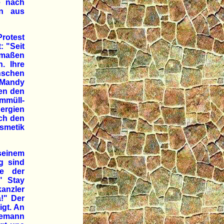
e nach
en aus
rotest
: "Seit
 maßen
. Ihre
enschen
" Mandy
gen den
mmüll-
nergien
ich den
osmetik
seinem
g sind
se der
" Stay
anzler
!" Der
igt. An
nemann