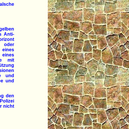
alsche
gelben
 Anti-
rizont
s oder
 eines
 eines
ie mit
ützung
sionen
ke und
ee und
ng den
olizei
r nicht