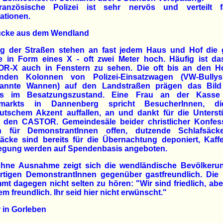
ranzösische Polizei ist sehr nervös und verteilt f
ationen.
ücke aus dem Wendland
ng der Straßen stehen an fast jedem Haus und Hof die 
e in Form eines X - oft zwei Meter hoch. Häufig ist das
R-X auch in Fenstern zu sehen. Die oft bis an den Ho
enden Kolonnen von Polizei-Einsatzwagen (VW-Bully
annte Wannen) auf den Landstraßen prägen das Bild
s im Besatzungszustand. Eine Frau an der Kasse
markts in Dannenberg spricht BesucherInnen, d
utschem Akzent auffallen, an und dankt für die Unterst
 den CASTOR. Gemeindesäle beider christlicher Konfes
n für DemonstrantInnen offen, dutzende Schlafsäc
äcke sind bereits für die Übernachtung deponiert, Kaff
legung werden auf Spendenbasis angeboten.
ohne Ausnahme zeigt sich die wendländische Bevölkeru
rtigen DemonstrantInnen gegenüber gastfreundlich. Die P
t dagegen nicht selten zu hören: "Wir sind friedlich, abe
em freundlich. Ihr seid hier nicht erwünscht."
 in Gorleben