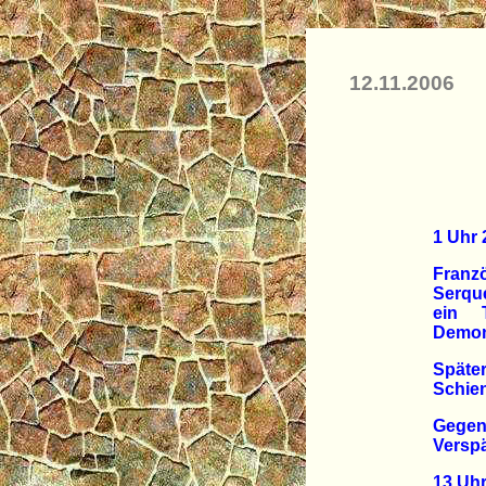
12.11.2006
1 Uhr 
Franz
Serque
ein 
Demon
Späte
Schie
Gegen
Verspä
13 Uhr