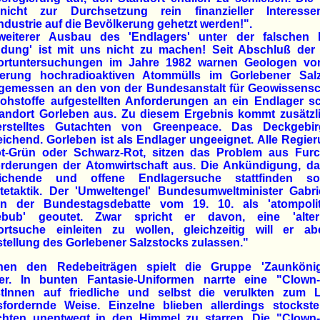
nicht zur Durchsetzung rein finanzieller Interess
dustrie auf die Bevölkerung gehetzt werden!".
weiterer Ausbau des 'Endlagers' unter der falschen 
ndung' ist mit uns nicht zu machen! Seit Abschluß der 
ortuntersuchungen im Jahre 1982 warnen Geologen vor
gerung hochradioaktiven Atommülls im Gorlebener Salz
gemessen an den von der Bundesanstalt für Geowissensc
ohstoffe aufgestellten Anforderungen an ein Endlager sc
tandort Gorleben aus. Zu diesem Ergebnis kommt zusätzli
rstelltes Gutachten von Greenpeace. Das Deckgebir
ichend. Gorleben ist als Endlager ungeeignet. Alle Regie
t-Grün oder Schwarz-Rot, sitzen das Problem aus Furc
orderungen der Atomwirtschaft aus. Die Ankündigung, da
eichende und offene Endlagersuche stattfinden sol
tetaktik. Der 'Umweltengel' Bundesumweltminister Gabri
in der Bundestagsdebatte vom 19. 10. als 'atompolit
ebub' geoutet. Zwar spricht er davon, eine 'altern
ortsuche einleiten zu wollen, gleichzeitig will er ab
stellung des Gorlebener Salzstocks zulassen."
hen den Redebeiträgen spielt die Gruppe 'Zaunköni
er. In bunten Fantasie-Uniformen narrte eine "Clown
istInnen auf friedliche und selbst die verulkten zum 
sfordernde Weise. Einzelne blieben allerdings stockste
chten unentwegt in den Himmel zu starren. Die "Clown