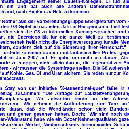
nhafte Engagement seiner Bauern-Kollegen. Er lud si
n ein und bat auch alle anderen DemonstrantInn
chland, nach Benken zu Hilfe zu kommen.
 Rother aus der Vorbereitungsgruppe Energieforum vom P
den G8-Gipfel im nächsten Jahr in Heiligendamm hielt fest
treffen sich die G8 zu informellen Kamingesprächen und
an, die Energiepolitik für die ganze Welt zu bestimmen
esicherheit heißt nicht die Energieversorgung für alle M
hern, sondern zielt auf die Sicherung ihrer Herrschaft.
 forderte zu einem bunten und fantasievollen Protest ge
pfel im Juni 2007 auf. Es gehe um mehr als darum, Ato
orte zu stoppen, nicht allein darum, die regenerativen E
dern - wir müssen die Systemfrage stellen. Die G8 wollen s
f auf Kohle, Gas, Öl und Uran sichern. Sie reden nur zur K
limaschutz.
n Stay von der Initiative 'X-tausendmal-quer' faßte in 
eitrag zusammen: "Die Anträge auf Laufzeitverlängerun
Kampfansage. Wir antworten heute an die Adres
konzerne. Wir nehmen die Aufforderung zum Tanz an.
erte daran, daß die Wendländer schon viele Bundesk
n und gehen gesehen haben. Doch: "Wir sind noch da
en-Widerstand habe wie ein Boxer Nehmerqualitäten geze
skanzlerin Merkel, Niedersachsens Innenminister Schü