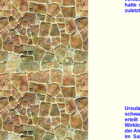
hatte 
zuletzt
Ursul
schwac
ertei
Wirkli
der At
im Sal