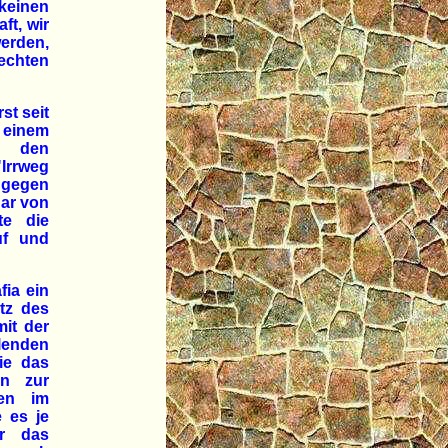
keinen
ft, wir
erden,
echten
st seit
 einem
n den
"Irrweg
d gegen
gar von
te die
uf und
fia ein
tz des
mit der
hlenden
die das
en zur
ten im
e es je
er das