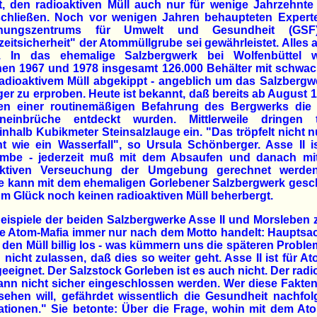
t, den radioaktiven Müll auch nur für wenige Jahrzehnte
schließen. Noch vor wenigen Jahren behaupteten Expert
chungszentrums für Umwelt und Gesundheit (GSF)
eitsicherheit" der Atommüllgrube sei gewährleistet. Alles 
r. In das ehemalige Salzbergwerk bei Wolfenbüttel 
hen 1967 und 1978 insgesamt 126.000 Behälter mit schwac
radioaktivem Müll abgekippt - angeblich um das Salzbergw
er zu erproben. Heute ist bekannt, daß bereits ab August 
n einer routinemäßigen Befahrung des Bergwerks die 
neinbrüche entdeckt wurden. Mittlerweile dringen t
inhalb Kubikmeter Steinsalzlauge ein. "Das tröpfelt nicht n
t wie ein Wasserfall", so Ursula Schönberger. Asse II i
ombe - jederzeit muß mit dem Absaufen und danach mit
aktiven Verseuchung der Umgebung gerechnet werde
he kann mit dem ehemaligen Gorlebener Salzbergwerk gesc
m Glück noch keinen radioaktiven Müll beherbergt.
eispiele der beiden Salzbergwerke Asse II und Morsleben 
e Atom-Mafia immer nur nach dem Motto handelt: Hauptsa
den Müll billig los - was kümmern uns die späteren Proble
 nicht zulassen, daß dies so weiter geht. Asse II ist für A
geeignet. Der Salzstock Gorleben ist es auch nicht. Der radi
ann nicht sicher eingeschlossen werden. Wer diese Fakte
sehen will, gefährdet wissentlich die Gesundheit nachfo
tionen." Sie betonte: Über die Frage, wohin mit dem At