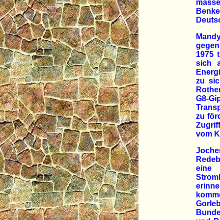
masse
Benke
Deuts
Mandy
gegen 
1975 
sich 
Energi
zu sic
Rother
G8-Gi
Transp
zu för
Zugrif
vom K
Joche
Redeb
eine 
Strom
erinn
komme
Gorleb
Bunde