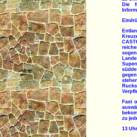
Die f
Inform
Eindr
Entla
Kreuz
CASTO
reich
sogen
Lande
Super
südde
gegen
stehe
Rucks
Verpf
Fast 
auswä
bekomm
zu jed
13 Uhr