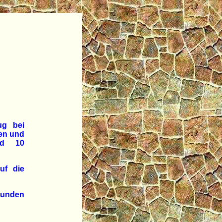
ug bei
pen und
nd 10
uf die
tunden