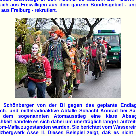
sich aus Freiwilligen aus dem ganzen Bundesgebiet - un
 aus Freiburg - rekrutiert.
a Schönberger von der BI gegen das geplante Endlag
h- und mittelradioaktive Abfälle Schacht Konrad bei Sal
lt dem sogenannten Atomausstieg eine klare Absa
chkeit handele es sich dabei um unerträglich lange Laufzeit
om-Mafia zugestanden wurden. Sie berichtet vom Wassere
zbergwerk Asse II. Dieses Beispiel zeigt, daß es nicht