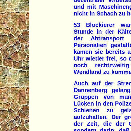
dezentraler Widers
und mit Maschineng
nicht in Schach zu ha
53 Blockierer wa
Stunde in der Kält
der Abtranspor
Personalien gestal
kamen sie bereits 
Uhr wieder frei, so 
noch rechtzwei
Wendland zu komme
Auch auf der Stre
Dannenberg gelang 
Gruppen von man
Lücken in den Polize
Schienen zu ge
aufzuhalten. Der gr
der Zeit, die der
sondern darin, daß