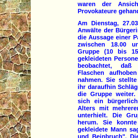
waren der Ansic
Provokateure gehand
Am Dienstag, 27.0
Anwälte der Bürger
die Aussage einer P
zwischen 18.00 u
Gruppe (10 bis 1
gekleideten Persone
beobachtet, daß
Flaschen aufhobe
nahmen. Sie stellt
ihr daraufhin Schlä
die Gruppe weiter. 
sich ein bürgerlic
Alters mit mehrere
unterhielt. Die G
herum. Sie konnte
gekleidete Mann sagt
und Beinbruch". Di