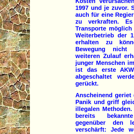
Kosten verursachen
1997 und je zuvor. 
auch für eine Regie
zu verkraften. E
Transporte möglich
Weiterbetrieb der 
erhalten zu kön
Bewegung nicht n
weiteren Zulauf erh
junger Menschen im
ist das erste AKW
abgeschaltet wer
gerückt.
Anscheinend geriet d
Panik und griff gle
illegalen Methoden
bereits bekannt
gegenüber den le
verschärft: Jede w