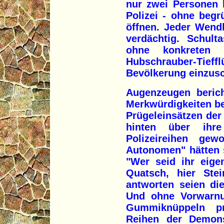
nur zwei Personen 
Polizei - ohne beg
öffnen. Jeder Wendl
verdächtig. Schul
ohne konkreten V
Hubschrauber-Tief
Bevölkerung einzus
Augenzeugen beric
Merkwürdigkeiten be
Prügeleinsätzen der 
hinten über ihr
Polizeireihen gew
Autonomen" hätten 
"Wer seid ihr eige
Quatsch, hier St
antworten seien di
Und ohne Vorwarnun
Gummiknüppeln pr
Reihen der Demons