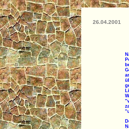
26.04.2001
N
P
b
G
a
ü
g
L
W
"
z
"
D
N