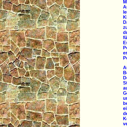
M
A
l
K
D
z
d
f
E
P
e
P
A
B
D
S
a
G
u
b
e
d
K
v