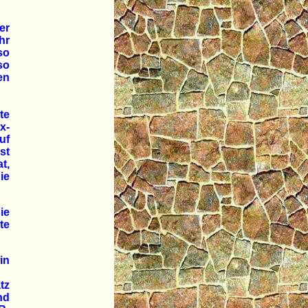
er
hr
so
so
en
te
x-
uf
st
t,
ie
ie
te
in
tz
nd