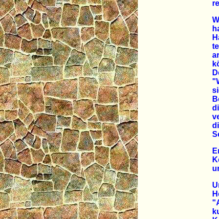
r
W
h
H
t
a
k
D
"
s
B
d
v
d
S
E
K
u
U
H
"
k