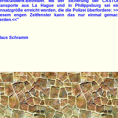
ernkraftwerk-Betreiber. Mit der Sicherung der CASTO
ransporte aus La Hague und in Philippsburg sei ei
insatzgröße erreicht worden, die die Polizei überfordere: >>
iesem engen Zeitfenster kann das nur einmal gemac
erden.<<"
laus Schramm