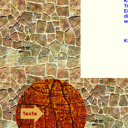
K
T
E
d
w
K