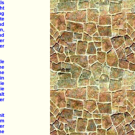
ls
ht
ng
te
nd
n,
nd
er
er
le
ne
ne
in
ie
ie
lt
er
it
am
er
ne