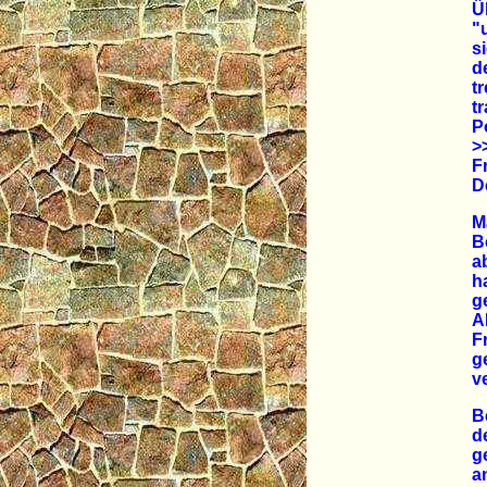
Ü
"
s
d
t
t
P
>
F
D
M
B
a
h
g
A
F
g
v
B
d
g
a