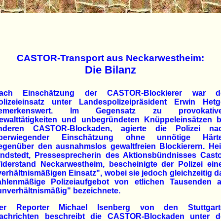
CASTOR-Transport aus Neckarwestheim:
Die Bilanz
ach Einschätzung der CASTOR-Blockierer war d
olizeieinsatz unter Landespolizeipräsident Erwin Hetg
emerkenswert. Im Gegensatz zu provokativ
ewalttätigkeiten und unbegründeten Knüppeleinsätzen b
nderen CASTOR-Blockaden, agierte die Polizei na
berwiegender Einschätzung ohne unnötige Härt
egenüber den ausnahmslos gewaltfreien Blockierern. Hei
indstedt, Pressesprecherin des Aktionsbündnisses Casto
iderstand Neckarwestheim, bescheinigte der Polizei ein
verhältnismäßigen Einsatz", wobei sie jedoch gleichzeitig d
ahlenmäßige Polizeiaufgebot von etlichen Tausenden a
unverhältnismäßig" bezeichnete.
er Reporter Michael Isenberg von den Stuttgart
achrichten beschreibt die CASTOR-Blockaden unter d