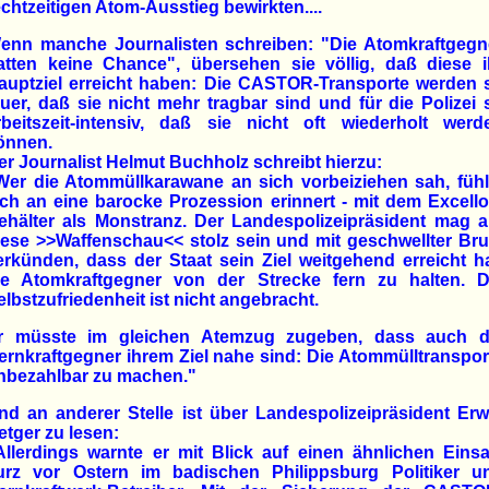
echtzeitigen Atom-Ausstieg bewirkten....
enn manche Journalisten schreiben: "Die Atomkraftgegn
atten keine Chance", übersehen sie völlig, daß diese i
auptziel erreicht haben: Die CASTOR-Transporte werden 
euer, daß sie nicht mehr tragbar sind und für die Polizei 
rbeitszeit-intensiv, daß sie nicht oft wiederholt werd
önnen.
er Journalist Helmut Buchholz schreibt hierzu:
Wer die Atommüllkarawane an sich vorbeiziehen sah, fühl
ich an eine barocke Prozession erinnert - mit dem Excello
ehälter als Monstranz. Der Landespolizeipräsident mag a
iese >>Waffenschau<< stolz sein und mit geschwellter Bru
erkünden, dass der Staat sein Ziel weitgehend erreicht ha
ie Atomkraftgegner von der Strecke fern zu halten. D
elbstzufriedenheit ist nicht angebracht.
r müsste im gleichen Atemzug zugeben, dass auch d
ernkraftgegner ihrem Ziel nahe sind: Die Atommülltranspor
nbezahlbar zu machen."
nd an anderer Stelle ist über Landespolizeipräsident Erw
etger zu lesen:
Allerdings warnte er mit Blick auf einen ähnlichen Einsa
urz vor Ostern im badischen Philippsburg Politiker u