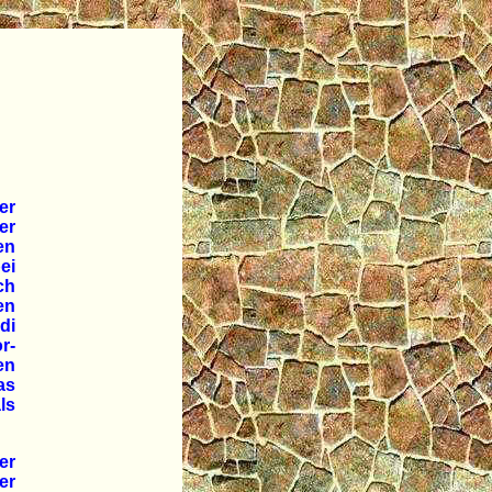
er
er
en
ei
ch
en
di
r-
en
as
ls
er
er