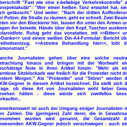
berschrift "Fast wie eine x-beliebige Verkehrskontrolle" a
unspektakulär": "Wer einen heißen Tanz erwartet hat, sie
ich getäuscht." Und weiter: "Nach der dritten Aufforderu
er Polizei, die Straße zu räumen, geht es schnell. Zwei Beam
reten vor den Blockierer hin, fassen ihn unter den Armen u
ragen ihn beiseite. Hände über den Kopf, Taschen ausleere
olaroidfoto. Ruhig geht das vonstatten, mit >>Bitte<< u
>Danke<< und einem weißen Din-A4-Formular: Bericht üb
reiheitsentzug. >>Astreine Behandlung hier<<, lobt d
emonstrant."
anche Journalisten gehen über eine solche neutra
etrachtung hinaus und bringen mit der Wortwahl ei
bschätzige Note in ihren Artikel hinein: "Mehr als ei
armlose Sitzblockade war freilich für die Protestler nicht dr
estern Morgen." Als "Protestler" und "Störer" werden d
KW-Gegner in diesem Artikel bezeichnet. Da stellt sich d
rage, ob diese Art von Journalisten wohl lieber Gewa
esehen hätten - diese würde sich zweifellos bess
erkaufen...
emerkenswert ist auch der Umgang einiger Journalisten m
en Zahlen. Die (geringere) Zahl derer, die in Gewahrs
enommen wurden wird genannt, die Gesamtzahl d
nwesenden AKW-Gegner jedoch verschwiegen - auch ei