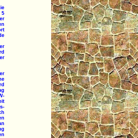
ie
 5
er
en
rt
de
er
rd
er
er
ne
rd
ag
W-
it
s-
ch
en
an
ng
en