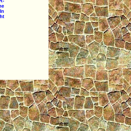
R-
ne
In
ht