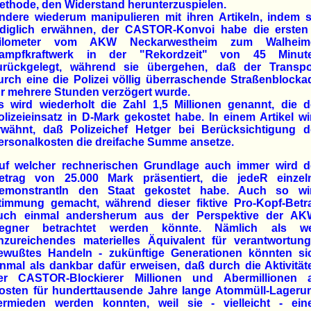
ethode, den Widerstand herunterzuspielen.
ndere wiederum manipulieren mit ihren Artikeln, indem s
ediglich erwähnen, der CASTOR-Konvoi habe die ersten
ilometer vom AKW Neckarwestheim zum Walheim
ampfkraftwerk in der "Rekordzeit" von 45 Minut
urückgelegt, während sie übergehen, daß der Transpo
urch eine die Polizei völlig überraschende Straßenblocka
ür mehrere Stunden verzögert wurde.
s wird wiederholt die Zahl 1,5 Millionen genannt, die d
olizeieinsatz in D-Mark gekostet habe. In einem Artikel wi
rwähnt, daß Polizeichef Hetger bei Berücksichtigung d
ersonalkosten die dreifache Summe ansetze.
uf welcher rechnerischen Grundlage auch immer wird d
etrag von 25.000 Mark präsentiert, die jedeR einzel
emonstrantIn den Staat gekostet habe. Auch so wi
timmung gemacht, während dieser fiktive Pro-Kopf-Betr
uch einmal andersherum aus der Perspektive der AK
egner betrachtet werden könnte. Nämlich als we
nzureichendes materielles Äquivalent für verantwortung
ewußtes Handeln - zukünftige Generationen könnten si
inmal als dankbar dafür erweisen, daß durch die Aktivität
er CASTOR-Blockierer Millionen und Abermillionen 
osten für hunderttausende Jahre lange Atommüll-Lageru
ermieden werden konnten, weil sie - vielleicht - ein