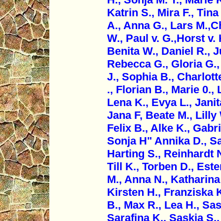
Katrin S., Mira F., Tina
A., Anna G., Lars M.,C
W., Paul v. G.,Horst v. 
Benita W., Daniel R., Ju
Rebecca G., Gloria G., 
J., Sophia B., Charlott
., Florian B., Marie 0.,
Lena K., Evya L., Jani
Jana F, Beate M., Lilly
Felix B., Alke K., Gabri
Sonja H" Annika D., Sa
Harting S., Reinhardt N
Till K., Torben D., Est
M., Anna N., Katharina 
Kirsten H., Franziska K
B., Max R., Lea H., Sas
Sarafina K., Saskia S.,