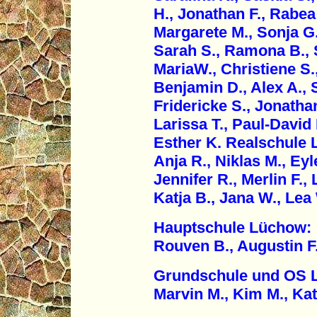
H., Jonathan F., Rabea 
Margarete M., Sonja G.
Sarah S., Ramona B., S
MariaW., Christiene S.
Benjamin D., Alex A., 
Fridericke S., Jonathan
Larissa T., Paul-David 
Esther K. Realschule L
Anja R., Niklas M., Eyl
Jennifer R., Merlin F.,
Katja B., Jana W., Lea W
Hauptschule Lüchow:
Rouven B., Augustin F.
Grundschule und OS 
Marvin M., Kim M., Kat