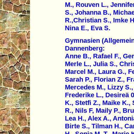
M., Rouven L., Jennifer
S., Johanna B., Michae
R.,Christian S., Imke H
Nina E., Eva S.
Gymnasien (Allgemein,
Dannenberg:
Anne B., Rafael F., Ger
Merle L., Julia S., Chr
Marcel M., Laura G., F
Sarah P., Florian Z., F
Mercedes M., Lizzy S.,
Frederike L., Desireä 0
K., Stetfi Z., Maike K.,
R., Nils F, Maily P., Br
Lea H., Alex A., Anton
Birte S., Tilman H., Car
H., Sonja M. T., Marie 