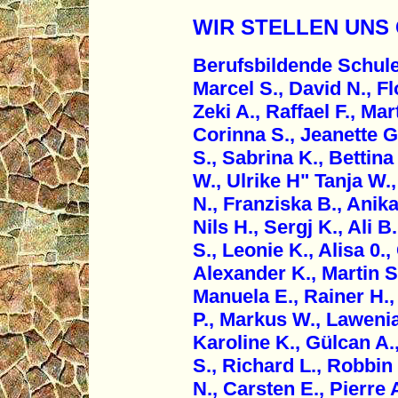
WIR STELLEN UNS
Berufsbildende Schul
Marcel S., David N., Fl
Zeki A., Raffael F., Mar
Corinna S., Jeanette G
S., Sabrina K., Bettina
W., Ulrike H" Tanja W.,
N., Franziska B., Anika
Nils H., Sergj K., Ali B
S., Leonie K., Alisa 0.
Alexander K., Martin S.
Manuela E., Rainer H.,
P., Markus W., Lawenia
Karoline K., Gülcan A.
S., Richard L., Robbin
N., Carsten E., Pierre 