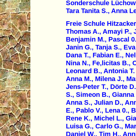
Sonderschule Lüchow
Tara Tanita S., Anna L
Freie Schule Hitzacker
Thomas A., Amayi P., 
Benjamin M., Pascal 0.,
Janin G., Tanja S., Eva
Dana T., Fabian E., Nel
Nina N., Fe,licitas B., 
Leonard B., Antonia T
Anna M., Milena J., Mar
Jens-Peter T., Dörte D.
S., Simeon B., Gianna 
Anna S., Julian D., An
E., Pablo V., Lena 0., B
Rene K., Michel L., Gia
Luisa G., Carlo G., Mar
Daniel W., Tim H., Ann