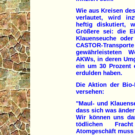
Wie aus Kreisen de
verlautet, wird i
heftig diskutiert,
Größere sei: die E
Klauenseuche oder 
CASTOR-Transpor
gewährleisteten W
AKWs, in deren Umg
ein um 30 Prozent 
erdulden haben.
Die Aktion der Bio
versehen:
"Maul- und Klauense
dass sich was änder
Wir können uns dam
tödlichen Frac
Atomgeschäft muss s