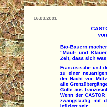
16.03.2001
CASTO
von
Bio-Bauern machen
"Maul- und Klaue
Zeit, dass sich was
Französische und d
zu einer neuartige
der Nacht von Mitt
alle Grenzübergänge
Gülle aus französic
Wenn der CASTOR di
zwangsläufig mit 
infiziert sein.