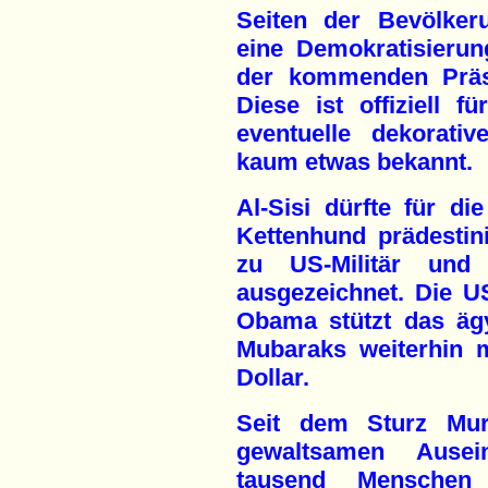
Seiten der Bevölker
eine Demokratisierung
der kommenden Präsi
Diese ist offiziell f
eventuelle dekorati
kaum etwas bekannt.
Al-Sisi dürfte für di
Kettenhund prädestin
zu US-Militär un
ausgezeichnet. Die U
Obama stützt das ägy
Mubaraks weiterhin mi
Dollar.
Seit dem Sturz Mur
gewaltsamen Ausei
tausend Menschen