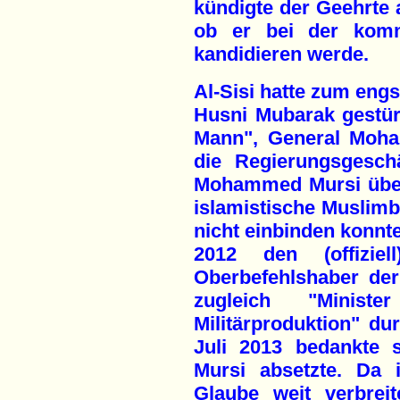
kündigte der Geehrte 
ob er bei der komm
kandidieren werde.
Al-Sisi hatte zum engs
Husni Mubarak gestürz
Mann", General Moha
die Regierungsgesch
Mohammed Mursi überl
islamistische Muslimbr
nicht einbinden konnte
2012 den (offiziel
Oberbefehlshaber der
zugleich "Minist
Militärproduktion" dur
Juli 2013 bedankte s
Mursi absetzte. Da
Glaube weit verbreit