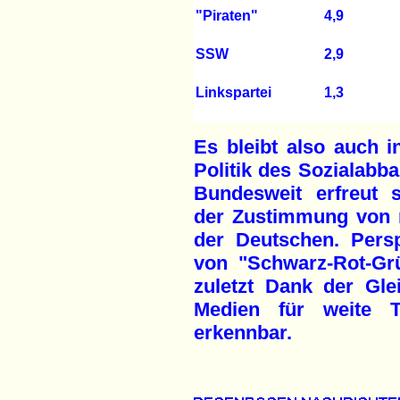
"Piraten"
4,9
SSW
2,9
Linkspartei
1,3
Es bleibt also auch i
Politik des Sozialabb
Bundesweit erfreut 
der Zustimmung von 
der Deutschen. Perspe
von "Schwarz-Rot-Grü
zuletzt Dank der Gle
Medien für weite T
erkennbar.