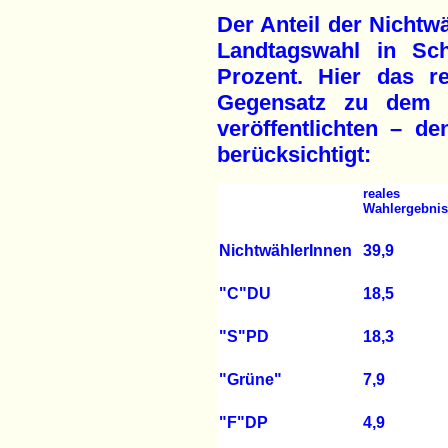
Der Anteil der Nichtwä
Landtagswahl in Sch
Prozent. Hier das r
Gegensatz zu dem 
veröffentlichten – de
berücksichtigt:
reales
Wahlergebnis
NichtwählerInnen
39,9
"C"DU
18,5
"S"PD
18,3
"Grüne"
7,9
"F"DP
4,9