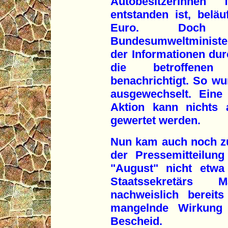
AutobesitzerInnen 
entstanden ist, beläu
Euro. Doch
Bundesumweltministe
der Informationen dur
die betroffenen 
benachrichtigt. So wur
ausgewechselt. Eine 
Aktion kann nichts 
gewertet werden.
Nun kam auch noch zu
der Pressemitteilun
"August" nicht etwa
Staatssekretärs 
nachweislich bereit
mangelnde Wirkung v
Bescheid.