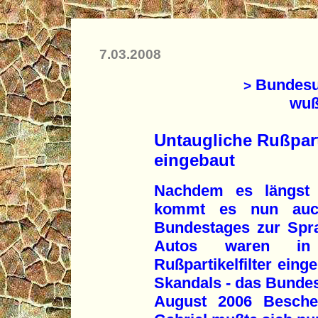
7.03.2008
Bundesu
>
wuß
Untaugliche Rußparti
eingebaut
Nachdem es längst 
kommt es nun auc
Bundestages zur Spra
Autos waren in D
Rußpartikelfilter eing
Skandals - das Bunde
August 2006 Beschei