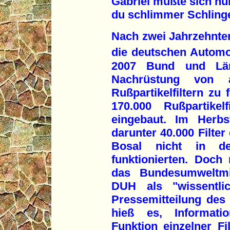
Gabriel mußte sich nu
du schlimmer Schlinge
Nach zwei Jahrzehnte
die deutschen Automo
2007 Bund und Län
Nachrüstung von a
Rußpartikelfiltern zu
170.000 Rußpartikel
eingebaut. Im Herb
darunter 40.000 Filte
Bosal nicht in de
funktionierten. Doc
das Bundesumweltmi
DUH als "wissentlic
Pressemitteilung des
hieß es, Informati
Funktion einzelner Fi