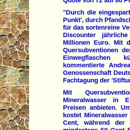
Quote von 72 auf 80 
"Durch die eingespar
Punkt', durch Pfands
für das sortenreine Ve
Discounter jährlic
Millionen Euro. Mit
Quersubventionen de
Einwegflaschen kü
kommentierte Andrea
Genossenschaft Deuts
Fachtagung der 'Stiftu
Mit Quersubventi
Mineralwasser in E
Preisen anbieten. Um
kostet Mineralwasser
Cent, während der E