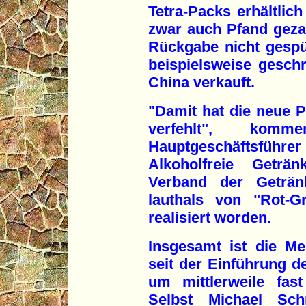
Tetra-Packs erhältlich
zwar auch Pfand geza
Rückgabe nicht gespül
beispielsweise gesch
China verkauft.
"Damit hat die neue P
verfehlt", komme
Hauptgeschäftsführe
Alkoholfreie Getr
Verband der Getränk
lauthals von "Rot-G
realisiert worden.
Insgesamt ist die M
seit der Einführung d
um mittlerweile fas
Selbst Michael Sch