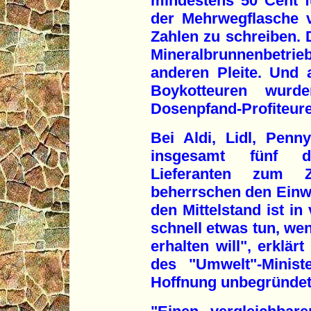
mindestens 50 Cent f
der Mehrwegflasche 
Zahlen zu schreiben. 
Mineralbrunnenbetr
anderen Pleite. Und
Boykotteuren wurd
Dosenpfand-Profiteure
Bei Aldi, Lidl, Pe
insgesamt fünf de
Lieferanten zum 
beherrschen den Einwe
den Mittelstand ist in
schnell etwas tun, w
erhalten will", erklär
des "Umwelt"-Minist
Hoffnung unbegründet