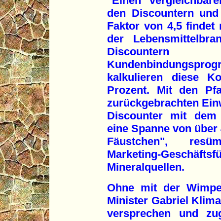
"Einen vergleichbar
den Discountern und
Faktor von 4,5 finde
der Lebensmittelbran
Discountern
Kundenbindungsp
kalkulieren diese K
Prozent. Mit den Pf
zurückgebrachten Einw
Discounter mit dem
eine Spanne von über 4
Fäustchen", resüm
Marketing-Geschäf
Mineralquellen.
Ohne mit der Wimpe
Minister Gabriel Kli
versprechen und zug