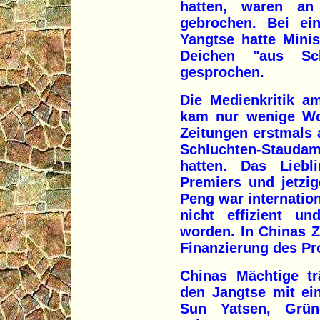
hatten, waren an
gebrochen. Bei ein
Yangtse hatte Mini
Deichen "aus Sch
gesprochen.
Die Medienkritik a
kam nur wenige Wo
Zeitungen erstmals a
Schluchten-Staudam
hatten. Das Liebl
Premiers und jetzi
Peng war internationa
nicht effizient un
worden. In Chinas Z
Finanzierung des Pro
Chinas Mächtige t
den Jangtse mit e
Sun Yatsen, Grün