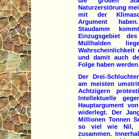
die großen Sta
Naturzerstörung mei
mit der Klimasch
Argument haben.
Staudamm komm
Einzugsgebiet de
Müllhalden li
Wahrscheinlichkeit
und damit auch de
Folge haben werden
Der Drei-Schlucht
am meisten umstrit
Achtzigern protest
Intellektuelle g
Hauptargument von 
widerlegt. Der Jan
Millionen Tonnen S
so viel wie Nil,
zusammen. Innerhal