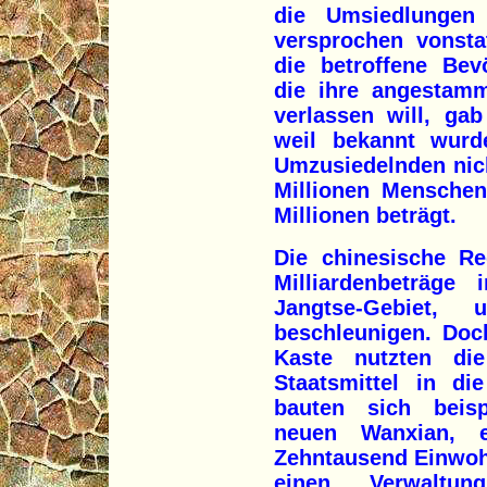
die Umsiedlungen
versprochen vonsta
die betroffene Bev
die ihre angestamm
verlassen will, ga
weil bekannt wurd
Umzusiedelnden nicht
Millionen Menschen
Millionen beträgt.
Die chinesische Re
Milliardenbeträge
Jangtse-Gebiet
beschleunigen. Doch
Kaste nutzten die
Staatsmittel in d
bauten sich beisp
neuen Wanxian, e
Zehntausend Einwohn
einen Verwaltun