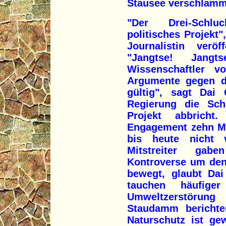
Stausee verschlamm
"Der Drei-Schlu
politisches Projekt"
Journalistin verö
"Jangtse! Jang
Wissenschaftler 
Argumente gegen 
gültig", sagt Dai 
Regierung die Sch
Projekt abbrich
Engagement zehn Mo
bis heute nicht ve
Mitstreiter gab
Kontroverse um de
bewegt, glaubt Dai
tauchen häufige
Umweltzerstörung
Staudamm berichte
Naturschutz ist g