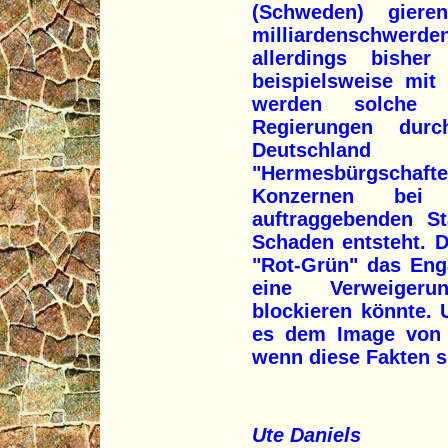
(Schweden) giere
milliardenschwerde
allerdings bishe
beispielsweise mit
werden solche 
Regierungen durc
Deutschlan
"Hermesbürgschafte
Konzernen bei Z
auftraggebenden St
Schaden entsteht. 
"Rot-Grün" das En
eine Verweigeru
blockieren könnte. 
es dem Image von "
wenn diese Fakten s
Ute Daniels