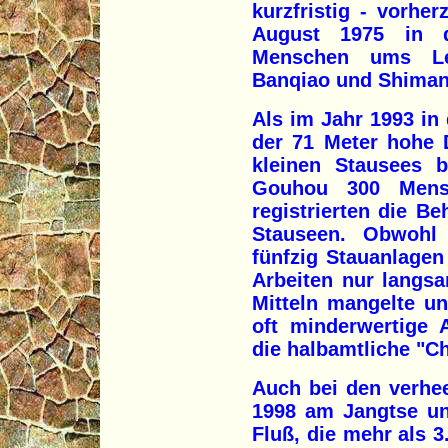
kurzfristig - vorh
August 1975 in d
Menschen ums Le
Banqiao und Shiman
Als im Jahr 1993 in
der 71 Meter hohe 
kleinen Stausees b
Gouhou 300 Mens
registrierten die B
Stauseen. Obwohl 
fünfzig Stauanlagen
Arbeiten nur langs
Mitteln mangelte u
oft minderwertige 
die halbamtliche "Ch
Auch bei den verh
1998 am Jangtse un
Fluß, die mehr als 