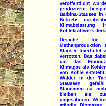
veröffentlicht wur
produzierte beispi
Balbina-Stausee in
Betriebs durchsch
Klimabelastung
Kohlekraftwerk ders
Ursache für d
Methanproduktion 
Stausee überflutet 
verrotten. Das dabe
um das Einundzwa
Klimagas als Kohle
von Kohle entsteht
Wälder in der Tal
Stauseen gefällt
Staudamm ist nich
bleiben sie zu
ungeschoren. Weite
ständig Biomasse m