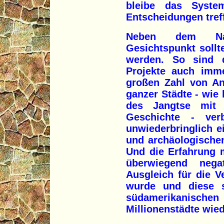
bleibe das Syste
Entscheidungen tref
Neben dem Nat
Gesichtspunkt sollt
werden. So sind d
Projekte auch imm
großen Zahl von An
ganzer Städte - wie
des Jangtse mit s
Geschichte - ver
unwiederbringlich e
und archäologischen
Und die Erfahrung 
überwiegend nega
Ausgleich für die V
wurde und diese 
südamerikanisc
Millionenstädte wie