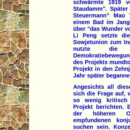
schwärmte 1919 vo
Staudamm". Später 
Steuermann" Mao 
einem Bad im Jangt
über "das Wunder v
Li Peng setzte di
Sowjetunion zum In
nutzte die N
Demokratiebewegung
des Projekts mundt
Projekt in den Zeh
Jahr später beganne
Angesichts all die
sich die Frage auf,
so wenig kritisch
Projekt berichten.
der höheren Or
empfundenen konju
suchen sein. Konz