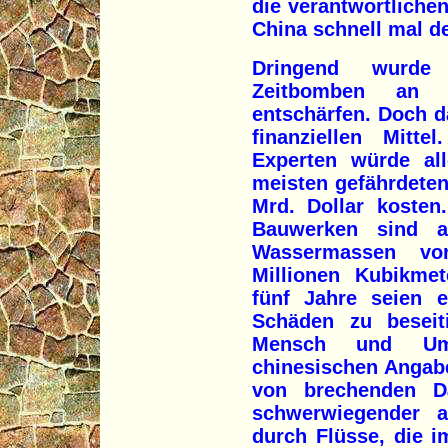
die verantwortliche
China schnell mal d
Dringend wurde 
Zeitbomben an 
entschärfen. Doch da
finanziellen Mitt
Experten würde al
meisten gefährdete
Mrd. Dollar kosten
Bauwerken sind a
Wassermassen vo
Millionen Kubikmet
fünf Jahre seien e
Schäden zu beseit
Mensch und Umw
chinesischen Angabe
von brechenden D
schwerwiegender 
durch Flüsse, die 