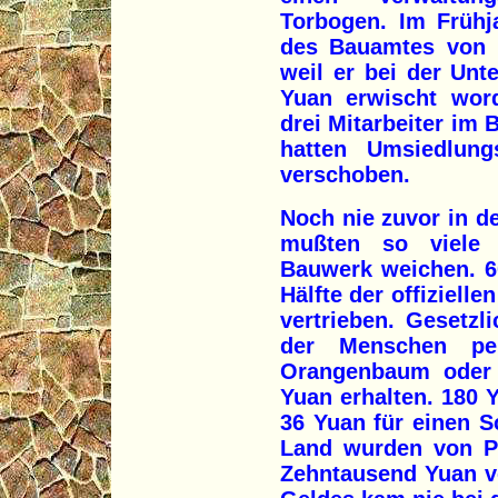
Torbogen. Im Frühj
des Bauamtes von F
weil er bei der Unt
Yuan erwischt word
drei Mitarbeiter im 
hatten Umsiedlung
verschoben.
Noch nie zuvor in d
mußten so viele 
Bauwerk weichen. 60
Hälfte der offiziell
vertrieben. Gesetz
der Menschen pen
Orangenbaum oder 
Yuan erhalten. 180 
36 Yuan für einen S
Land wurden von P
Zehntausend Yuan ve