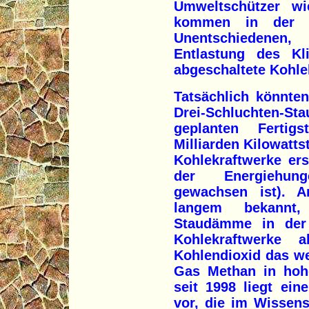
Umweltschützer wi
kommen in der 
Unentschiedenen,
Entlastung des Kl
abgeschaltete Kohle
Tatsächlich könnten
Drei-Schluchten
geplanten Fertig
Milliarden Kilowatts
Kohlekraftwerke er
der Energiehun
gewachsen ist). An
langem bekannt,
Staudämme in der 
Kohlekraftwerke 
Kohlendioxid das w
Gas Methan in hohe
seit 1998 liegt ein
vor, die im Wissens