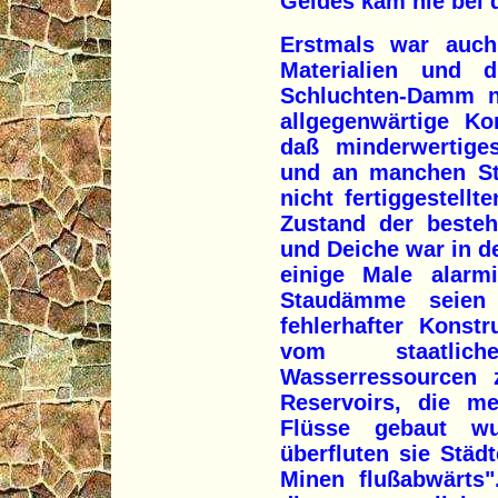
Geldes kam nie bei 
Erstmals war auc
Materialien und d
Schluchten-Damm n
allgegenwärtige Ko
daß minderwertiges
und an manchen Ste
nicht fertiggestell
Zustand der beste
und Deiche war in d
einige Male alarmi
Staudämme seien 
fehlerhafter Konst
vom staatlic
Wasserressourcen 
Reservoirs, die m
Flüsse gebaut wu
überfluten sie Städ
Minen flußabwärts"