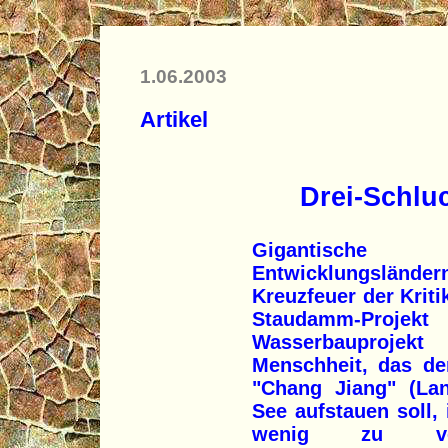
1.06.2003
Artikel
Drei-Schlu
Gigantische 
Entwicklungslände
Kreuzfeuer der Krit
Staudamm-Projek
Wasserbauprojek
Menschheit, das de
"Chang Jiang" (Lan
See aufstauen soll,
wenig zu ver