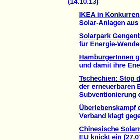
(14.10.13)
IKEA in Konkurren
Solar-Anlagen aus d
Solarpark Gengenb
für Energie-Wende v
HamburgerInnen g
und damit ihre Energ
Tschechien: Stop 
der erneuerbaren En
Subventionierung de
Überlebenskampf d
Verband klagt gegen
Chinesische Solar
EU knickt ein (27.07