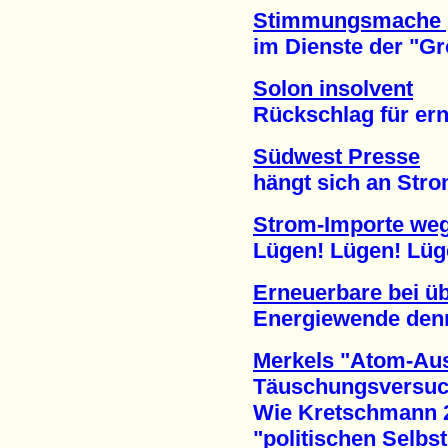
Stimmungsmache 
im Dienste der "Groß
Solon insolvent
Rückschlag für erneu
Südwest Presse
hängt sich an Stromi
Strom-Importe weg
Lügen! Lügen! Lügen
Erneuerbare bei üb
Energiewende dennoc
Merkels "Atom-Aus
Täuschungsversuch 
Wie Kretschmann 2
"politischen Selbstm