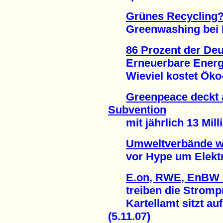
Grünes Recycling
Greenwashing bei E
86 Prozent der De
Erneuerbare Energie
Wieviel kostet Öko-S
Greenpeace deckt 
Subvention
mit jährlich 13 Milli
Umweltverbände 
vor Hype um Elektro
E.on, RWE, EnBW u
treiben die Strompr
Kartellamt sitzt auf 
(5.11.07)