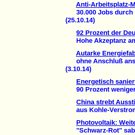
Anti-Arbeitsplatz-M
30.000 Jobs durch E
(25.10.14)
92 Prozent der De
Hohe Akzeptanz am e
Autarke Energiefab
ohne Anschluß ans ö
(3.10.14)
Energetisch sanie
90 Prozent weniger E
China strebt Ausst
aus Kohle-Verstromu
Photovoltaik: Weit
"Schwarz-Rot" sabot