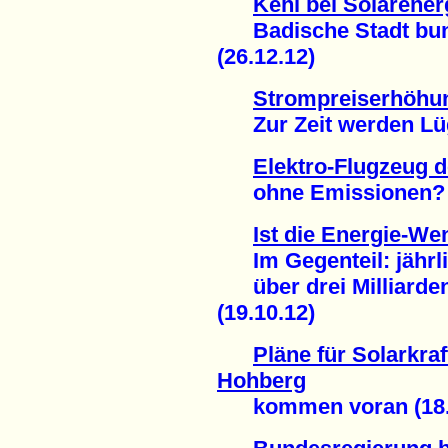
Kehl bei Solarenerg
Badische Stadt bund
(26.12.12)
Strompreiserhöhu
Zur Zeit werden Lüge
Elektro-Flugzeug d
ohne Emissionen? (
Ist die Energie-We
Im Gegenteil: jährli
über drei Milliarden
(19.10.12)
Pläne für Solarkra
Hohberg
kommen voran (18.1