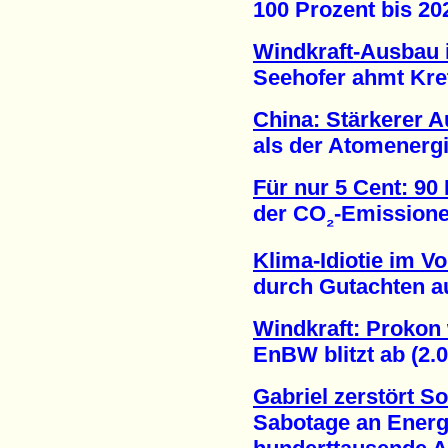
100 Prozent bis 2021
Windkraft-Ausbau i
Seehofer ahmt Krets
China: Stärkerer 
als der Atomenergie
Für nur 5 Cent: 90
der CO
-Emissione
₂
Klima-Idiotie im Vo
durch Gutachten auf
Windkraft: Prokon
EnBW blitzt ab (2.0
Gabriel zerstört So
Sabotage an Energie