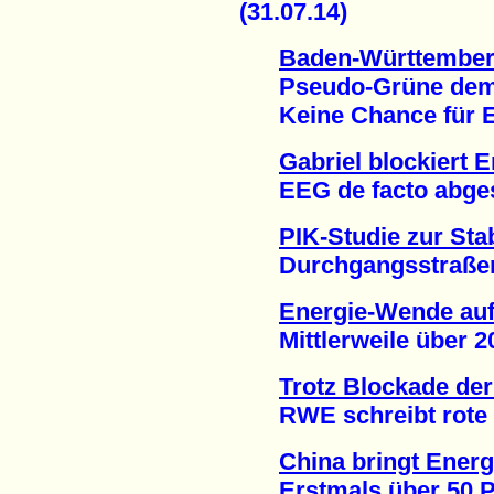
(31.07.14)
Baden-Württemberg
Pseudo-Grüne dema
Keine Chance für EWS
Gabriel blockiert 
EEG de facto abgesch
PIK-Studie zur Sta
Durchgangsstraßen s
Energie-Wende au
Mittlerweile über 20
Trotz Blockade de
RWE schreibt rote Za
China bringt Ener
Erstmals über 50 Pr