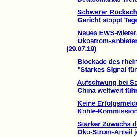
Schwerer Rückschl
Gericht stoppt Tageb
Neues EWS-Mieterst
Ökostrom-Anbieter re
(29.07.19)
Blockade des rhei
"Starkes Signal für K
Aufschwung bei So
China weltweit führe
Keine Erfolgsmeld
Kohle-Kommission de
Starker Zuwachs d
Öko-Strom-Anteil jetz