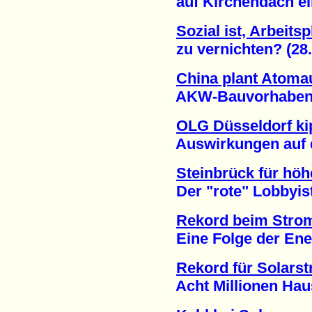
auf Kirchendach eing
Sozial ist, Arbeitsp
zu vernichten? (28.
China plant Atoma
AKW-Bauvorhaben au
OLG Düsseldorf ki
Auswirkungen auf de
Steinbrück für hö
Der "rote" Lobbyist 
Rekord beim Stro
Eine Folge der Ener
Rekord für Solars
Acht Millionen Haush