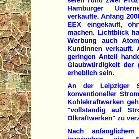
seien rund zwei Pro
Hamburger Untern
verkaufte. Anfang 2008
EEX eingekauft, ohn
machen. Lichtblick h
Werbung auch Atom
KundInnen verkauft.
geringen Anteil hande
Glaubwürdigkeit der
erheblich sein.
An der Leipziger 
konventioneller Str
Kohlekraftwerken geha
"vollständig auf S
Ölkraftwerken" zu verz
Nach anfänglichem