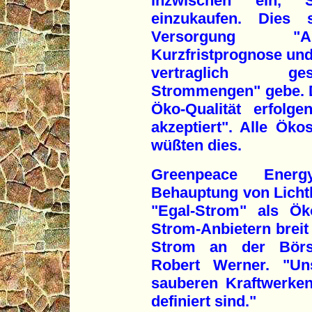
inzwischen ein, 
einzukaufen. Dies
Versorgung "A
Kurzfristprognose und 
vertraglich ges
Strommengen" gebe. D
Öko-Qualität erfolg
akzeptiert". Alle Ökos
wüßten dies.
Greenpeace Energ
Behauptung von Lichtb
"Egal-Strom" als Ök
Strom-Anbietern breit 
Strom an der Börse
Robert Werner. "U
sauberen Kraftwerken,
definiert sind."