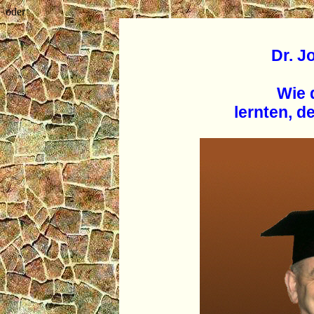
oder
Dr. J
Wie 
lernten, 