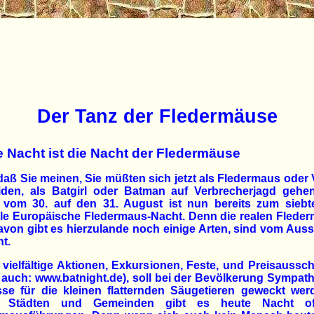
Der Tanz der Fledermäuse
 Nacht ist die Nacht der Fledermäuse
daß Sie meinen, Sie müßten sich jetzt als Fledermaus oder
iden, als Batgirl oder Batman auf Verbrecherjagd gehen
 vom 30. auf den 31. August ist nun bereits zum siebt
elle Europäische Fledermaus-Nacht. Denn die realen Flede
von gibt es hierzulande noch einige Arten, sind vom Aus
t.
vielfältige Aktionen, Exkursionen, Feste, und Preisaussc
 auch: www.batnight.de), soll bei der Bevölkerung Sympat
sse für die kleinen flatternden Säugetieren geweckt wer
n Städten und Gemeinden gibt es heute Nacht offi