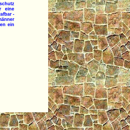
schutz
r eine
afbar -
männer
en ein