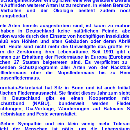
suchungsmethoden ermöglichen eine viel genauere Besti
m Auffinden weiterer Arten ist zu rechnen. In vielen Bereic
Verhalten und der Ökologie besteht zudem noch
hungsbedarf.
ele Arten bereits ausgestorben sind, ist kaum zu erahn
 haben in Deutschland keine natürlichen Feinde, abe
tion wurde durch den Einsatz von hochgiftigen Insektizid
hluß von Höhlen und alten Gebäuden oder deren Abriß
ert. Heute sind nicht mehr die Umweltgifte das größte P
rn die Zerstörung ihrer Lebensräume. Seit 1991 gibt 
men zur Erhaltung der Fledermäuse in Europa (Eurobats
schen 27 Staaten beigetreten sind. Es verpflichtet zu
senden Schutzprogramm aller Arten von der Nacktbä
lfledermaus über die Mopsfledermaus bis zu Hem
znasenfledermaus.
robats-Sekretariat hat Sitz in Bonn und ist auch Initia
ischen Fledermausnacht. Sie findet dieses Jahr zum sieb
t. In Deutschland gibt es einen Kooperation mi
rschutzbund (NABU), bundesweit werden Fleder
chtungen, Dia-Vorträge, Wanderungen auf Batmans S
rlebnistage und Feste veranstaltet.
ißchen Sympathie und ein klein wenig mehr Tolera
icht der Menschen ist nötig, um die Lebensräu