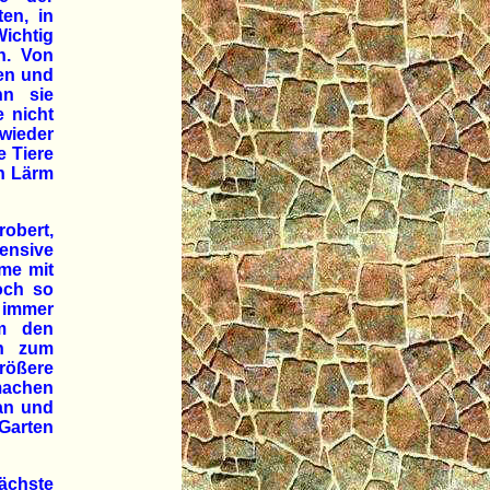
en, in
Wichtig
en. Von
len und
nn sie
e nicht
 wieder
e Tiere
ch Lärm
robert,
nsive
me mit
och so
 immer
em den
ch zum
Größere
 machen
 an und
Garten
nächste