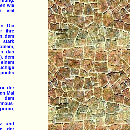
mmung.
hen wie
 viel
en. Die
r ihre
en, dem
 stark
roblem,
es das
), dem
 einem
uchige
prichs
tor der
ten Mal
t dem
maus-
puren,
nz und
me der