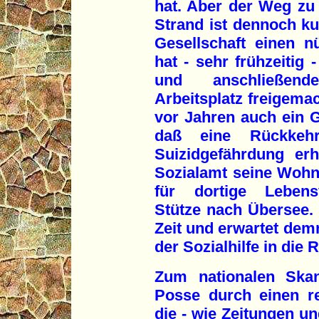
hat. Aber der Weg zu 
Strand ist dennoch ku
Gesellschaft einen n
hat - sehr frühzeitig 
und anschließend
Arbeitsplatz freigema
vor Jahren auch ein Gu
daß eine Rückkeh
Suizidgefährdung er
Sozialamt seine Wohns
für dortige Lebens
Stütze nach Übersee. D
Zeit und erwartet de
der Sozialhilfe in die 
Zum nationalen Skan
Posse durch einen rei
die - wie Zeitungen und