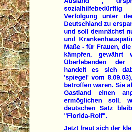
Ausland , urspr
sozialhilfebedürf
Verfolgung unter d
Deutschland zu erspar
und soll demnächst n
und Krankenhauspati
Maße - für Frauen, di
kämpfen, gewährt 
Überlebenden der N
handelt es sich da
'spiegel' vom 8.09.03
betroffen waren. Sie ab
Gastland einen ang
ermöglichen soll, 
deutschen Satz blei
"Florida-Rolf".
Jetzt freut sich der k