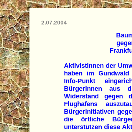
2.07.2004
Baum
gege
Frankfu
AktivistInnen der Umw
haben im Gundwald b
Info-Punkt einger
BürgerInnen aus 
Widerstand gegen d
Flughafens auszut
Bürgerinitiativen ge
die örtliche Bürgeri
unterstützen diese Akt