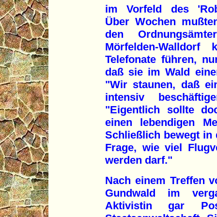
im Vorfeld des 'Ro
Über Wochen mußten 
den Ordnungsämte
Mörfelden-Walldorf 
Telefonate führen, n
daß sie im Wald eine
"Wir staunen, daß ei
intensiv beschäfti
"Eigentlich sollte d
einen lebendigen Me
Schließlich bewegt in
Frage, wie viel Flug
werden darf."
Nach einem Treffen v
Gundwald im verg
Aktivistin gar P