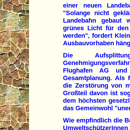
einer neuen Landeba
"Solange nicht gekl
Landebahn gebaut w
grünes Licht für de
werden", fordert Klei
Ausbauvorhaben hän
Die Aufsplitt
Genehmigungsverfa
Flughafen AG und 
Gesamtplanung. Als 
die Zerstörung von m
Großteil davon ist so
dem höchsten gesetzli
das Gemeinwohl "uners
Wie empfindlich die Be
UmweltschützerInnen 