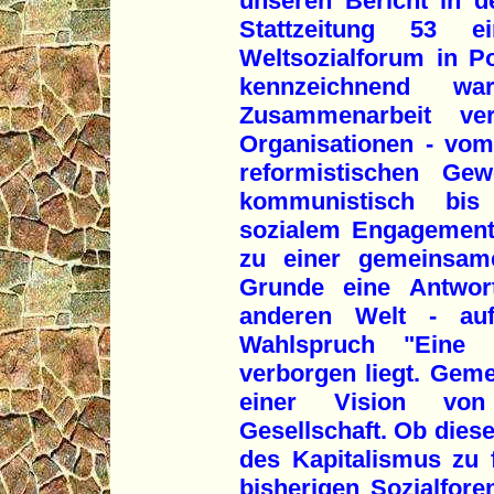
unseren Bericht in de
Stattzeitung 53 
Weltsozialforum in P
kennzeichnend wa
Zusammenarbeit ve
Organisationen - vo
reformistischen Gewe
kommunistisch bis 
sozialem Engagement.
zu einer gemeinsam
Grunde eine Antwor
anderen Welt - auf
Wahlspruch "Eine 
verborgen liegt. Gem
einer Vision von
Gesellschaft. Ob diese
des Kapitalismus zu 
bisherigen Sozialfore