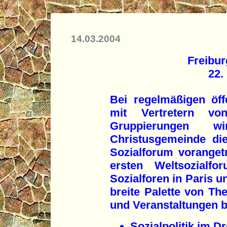
14.03.2004
Freibur
22.
Bei regelmäßigen öffe
mit Vertretern vo
Gruppierungen 
Christusgemeinde di
Sozialforum voranget
ersten Weltsozialf
Sozialforen in Paris u
breite Palette von T
und Veranstaltungen 
Sozialpolitik im D