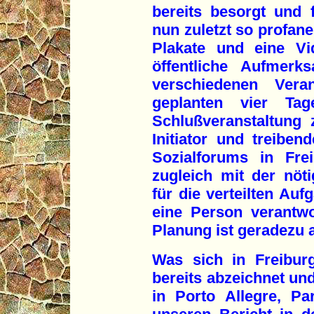
bereits besorgt und 
nun zuletzt so profan
Plakate und eine Vi
öffentliche Aufmerk
verschiedenen Vera
geplanten vier Ta
Schlußveranstaltung 
Initiator und treiben
Sozialforums in Fre
zugleich mit der nöti
für die verteilten Au
eine Person verantwor
Planung ist geradezu 
Was sich in Freibur
bereits abzeichnet und
in Porto Allegre, Pa