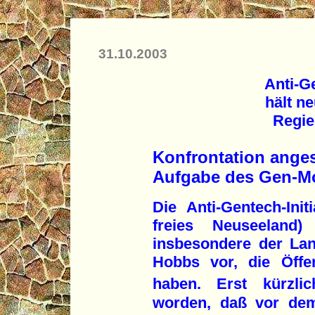
31.10.2003
Anti-Ge
hält n
Regie
Konfrontation anges
Aufgabe des Gen-M
Die Anti-Gentech-Init
freies Neuseeland
insbesondere der Lan
Hobbs vor, die Öffe
haben. Erst kürzlic
worden, daß vor de