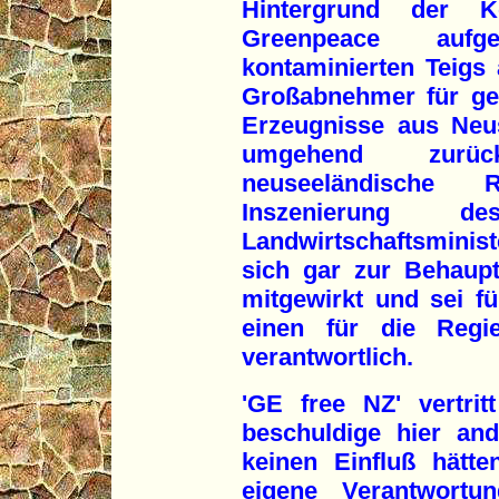
Hintergrund der K
Greenpeace aufg
kontaminierten Teigs 
Großabnehmer für gent
Erzeugnisse aus Neu
umgehend zurüc
neuseeländische 
Inszenierung de
Landwirtschaftsmini
sich gar zur Behaup
mitgewirkt und sei fü
einen für die Regie
verantwortlich.
'GE free NZ' vertrit
beschuldige hier and
keinen Einfluß hätte
eigene Verantwortu