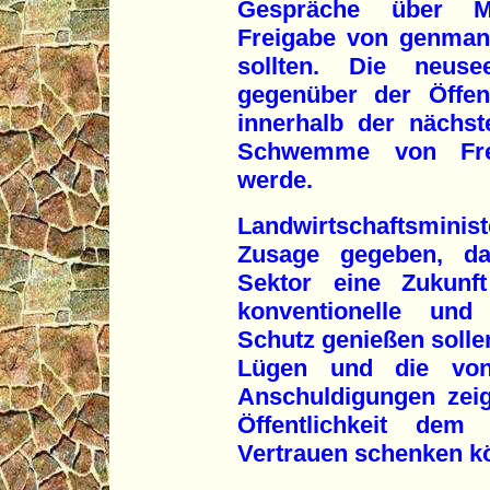
Gespräche über Mo
Freigabe von genmanip
sollten. Die neuse
gegenüber der Öffent
innerhalb der nächst
Schwemme von Fre
werde.
Landwirtschaftsminis
Zusage gegeben, da
Sektor eine Zukunf
konventionelle und 
Schutz genießen solle
Lügen und die von
Anschuldigungen zeigt
Öffentlichkeit de
Vertrauen schenken k