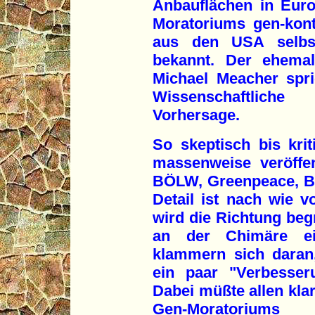
Anbauflächen in Eur
Moratoriums gen-konta
aus den USA selbs
bekannt. Der ehemal
Michael Meacher spri
Wissenschaftlich
Vorhersage.
So skeptisch bis krit
massenweise veröffe
BÖLW, Greenpeace, BU
Detail ist nach wie v
wird die Richtung begr
an der Chimäre ein
klammern sich daran
ein paar "Verbesser
Dabei müßte allen klar
Gen-Moratoriums