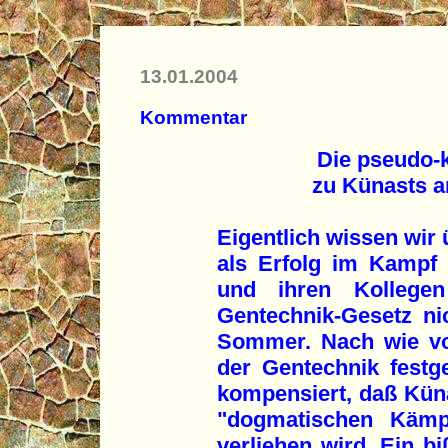
13.01.2004
Kommentar
Die pseudo-k
zu Künasts 
Eigentlich wissen wir 
als Erfolg im Kampf
und ihren Kollege
Gentechnik-Gesetz n
Sommer. Nach wie vor
der Gentechnik festg
kompensiert, daß Küna
"dogmatischen Kämpf
verliehen wird. Ein 