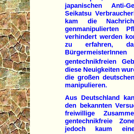
japanischen Anti-
Seikatsu VerbraucherI
kam die Nachric
genmanipulierten P
verhindert werden ko
zu erfahren, d
BürgermeisterIn
gentechnikfreien Geb
diese Neuigkeiten wurd
die großen deutsche
manipulieren.
Aus Deutschland kann
den bekannten Versu
freiwillige Zusamm
gentechnikfreie Zon
jedoch kaum eine