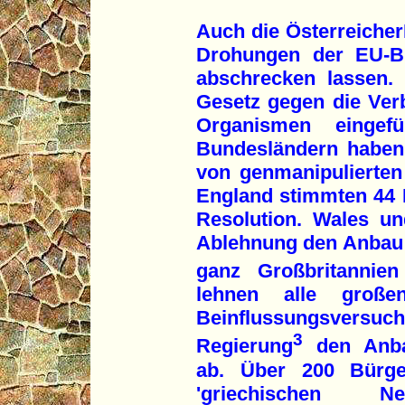
Auch die Österreicher
Drohungen der EU-Bü
abschrecken lassen. 
Gesetz gegen die Ver
Organismen einge
Bundesländern haben
von genmanipulierten 
England stimmten 44 R
Resolution. Wales un
Ablehnung den Anbau 
ganz Großbritannien 
lehnen alle große
Beinflussungsversu
3
Regierung
den Anbau
ab. Über 200 Bürger
'griechischen