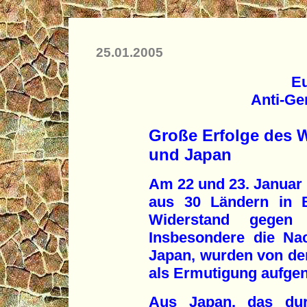
25.01.2005
E
Anti-Ge
Große Erfolge des W
und Japan
Am 22 und 23. Januar t
aus 30 Ländern in B
Widerstand gegen 
Insbesondere die Na
Japan, wurden von de
als Ermutigung aufg
Aus Japan, das durc