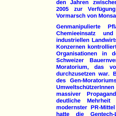
den Jahren zwische
2005 zur Verfügun
Vormarsch von Monsan
Genmanipulierte P
Chemieeinsatz und
industriellen Landwir
Konzernen kontrollie
Organisationen in 
Schweizer Bauernv
Moratorium, das v
durchzusetzen war. B
des Gen-Moratorium
UmweltschützerInnen b
massiver Propagan
deutliche Mehrheit
modernster PR-Mitte
hatte die Gentech