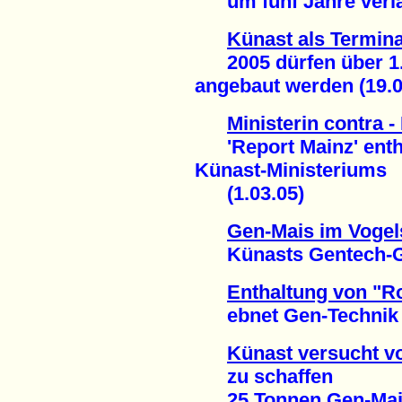
um fünf Jahre verlän
Künast als Termina
2005 dürfen über 1.
angebaut werden (19.0
Ministerin contra -
'Report Mainz' enthü
Künast-Ministeriums
(1.03.05)
Gen-Mais im Vogel
Künasts Gentech-Ges
Enthaltung von "R
ebnet Gen-Technik d
Künast versucht v
zu schaffen
25 Tonnen Gen-Mais