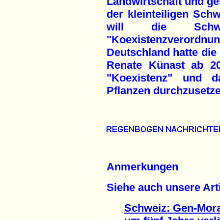
Landwirtschaft und gen
der kleinteiligen Sc
will die Schw
"Koexistenzverordnu
Deutschland hatte die
Renate Künast ab 20
"Koexistenz" und 
Pflanzen durchzusetze
Anmerkungen
Siehe auch unsere Arti
Schweiz: Gen-Mor