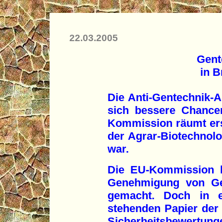
22.03.2005
Gent
in B
Die Anti-Gentechnik-A
sich bessere Chance
Kommission räumt ers
der Agrar-Biotechnolog
war.
Die EU-Kommission h
Genehmigung von Gen
gemacht. Doch in e
stehenden Papier der
Sicherheitsbe