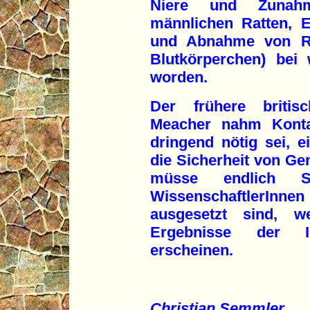
Niere und Zunahm
männlichen Ratten, 
und Abnahme von Ret
Blutkörperchen) bei w
worden.
Der frühere britis
Meacher nahm Konta
dringend nötig sei, e
die Sicherheit von Ge
müsse endlich S
WissenschaftlerInn
ausgesetzt sind, we
Ergebnisse der I
erscheinen.
Christian Semmler