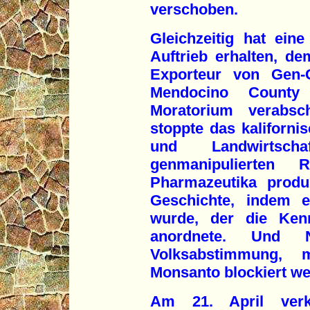
verschoben.
Gleichzeitig hat ei
Auftrieb erhalten, d
Exporteur von Gen-
Mendocino County
Moratorium verabsc
stoppte das kaliforn
und Landwirtsc
genmanipulierten R
Pharmazeutika produ
Geschichte, indem 
wurde, der die Ken
anordnete. Und N
Volksabstimmung, 
Monsanto blockiert we
Am 21. April verk