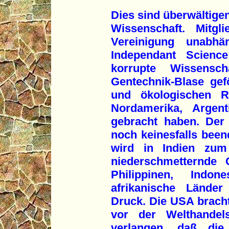
Dies sind überwältige
Wissenschaft. Mitgl
Vereinigung unabhän
Independant Scienc
korrupte Wissensch
Gentechnik-Blase gefö
und ökologischen R
Nordamerika, Argen
gebracht haben. Der
noch keinesfalls bee
wird in Indien zum
niederschmetternde 
Philippinen, Indo
afrikanische Lände
Druck. Die USA brach
vor der Welthandel
verlangen, daß di