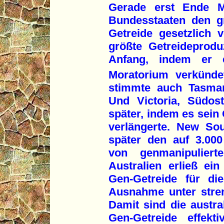
Gerade erst Ende Mä
Bundesstaaten den g
Getreide gesetzlich v
größte Getreideprod
Anfang, indem er e
Moratorium verkünde
stimmte auch Tasman
Und Victoria, Südost
später, indem es sein
verlängerte. New So
später den auf 3.00
von genmanipulier
Australien erließ e
Gen-Getreide für di
Ausnahme unter stren
Damit sind die austr
Gen-Getreide effekt