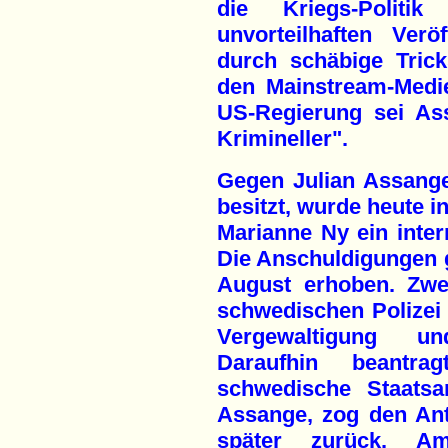
die Kriegs-Polit
unvorteilhaften Verö
durch schäbige Trick
den Mainstream-Medie
US-Regierung sei Ass
Krimineller".
Gegen Julian Assange
besitzt, wurde heute 
Marianne Ny ein intern
Die Anschuldigungen 
August erhoben. Zwe
schwedischen Polize
Vergewaltigung un
Daraufhin beantr
schwedische Staatsa
Assange, zog den An
später zurück. A