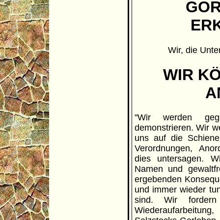
GOR
ER
Wir, die Unte
WIR K
A
"Wir werden gege
demonstrieren. Wir w
uns auf die Schien
Verordnungen, Anor
dies untersagen. W
Namen und gewaltfre
ergebenden Konseque
und immer wieder tun
sind. Wir forder
Wiederaufarbeitung