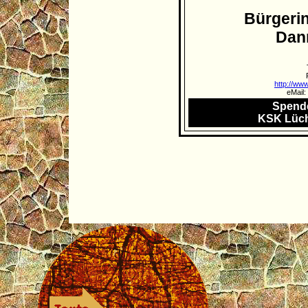
Bürgerin
Dan
http://ww
eMail:
Spende
KSK Lüch