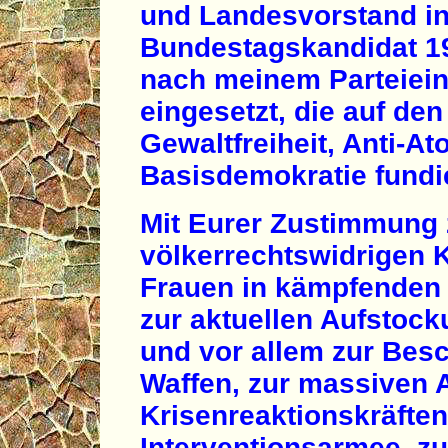
und Landesvorstand i
Bundestagskandidat 19
nach meinem Parteieintr
eingesetzt, die auf de
Gewaltfreiheit, Anti-A
Basisdemokratie fundie
Mit Eurer Zustimmung
völkerrechtswidrigen 
Frauen in kämpfenden 
zur aktuellen Aufstock
und vor allem zur Bes
Waffen, zur massiven 
Krisenreaktionskräften
Interventionsarmee, z