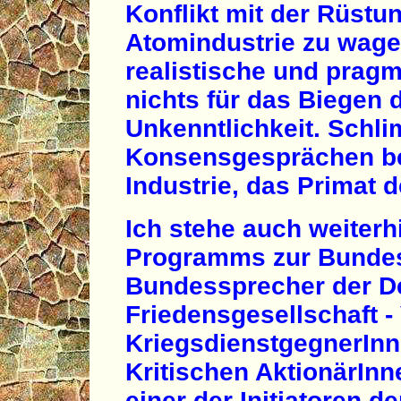
Konflikt mit der Rüstu
Atomindustrie zu wagen
realistische und pragm
nichts für das Biegen 
Unkenntlichkeit. Schl
Konsensgesprächen beu
Industrie, das Primat d
Ich stehe auch weiterh
Programms zur Bundes
Bundessprecher der D
Friedensgesellschaft -
KriegsdienstgegnerInn
Kritischen AktionärIn
einer der Initiatoren d