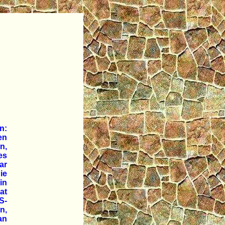
n:
en
n,
es
ar
ie
in
at
S-
n,
an