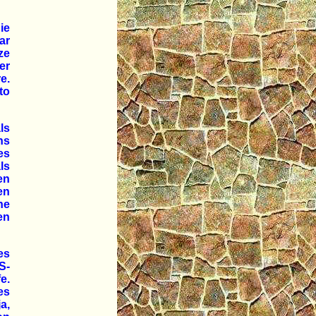
ie
ar
ze
er
e.
to
ls
ns
es
ls
en
en
ne
en
es
S-
e.
es
a,