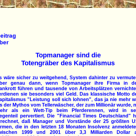
eitrag
ber
Topmanager sind die
Totengräber des Kapitalismus
s wäre sicher zu weitgehend, System dahinter zu vermute
ber genau dann, wenn Topmanager ihre Firma in d
ankrott führen und tausende von Arbeitsplätzen vernichte
erdienen sie besonders viel Geld. Das klassische Motto d
apitalismus "Leistung soll sich lohnen", das ja nie mehr w
ls der Mythos vom Tellerwäscher, der zum Millionär wurde, n
ehr als ein Wett-Tip beim Pferderennen, wird in se
egenteil pervertiert. Die "Financial Times Deutschland" h
rrechnet, daß Manager und Vorstände der 25 größten U
irmen, die in den letzten 18 Monaten Insolvenz anmeldete
wischen 1999 und 2001 über 3,3 Milliarden Dollar 