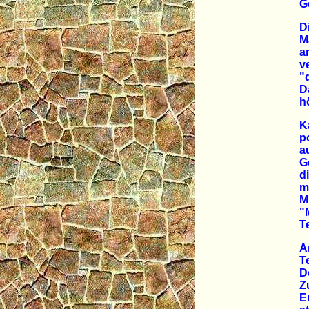
G
D
M
a
v
"
D
h
K
p
a
G
d
m
M
"
T
A
T
D
Z
E