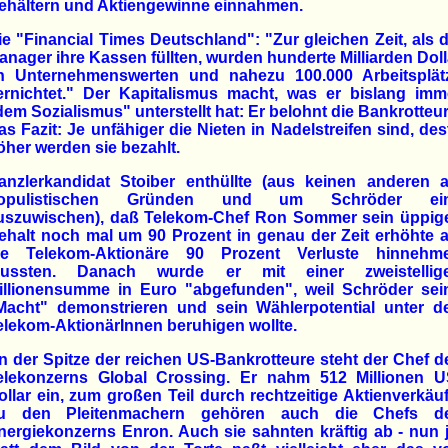
ehältern und Aktiengewinne einnahmen.
ie "Financial Times Deutschland": "Zur gleichen Zeit, als d
anager ihre Kassen füllten, wurden hunderte Milliarden Doll
n Unternehmenswerten und nahezu 100.000 Arbeitsplät
ernichtet." Der Kapitalismus macht, was er bislang imm
dem Sozialismus" unterstellt hat: Er belohnt die Bankrotteur
as Fazit: Je unfähiger die Nieten in Nadelstreifen sind, des
öher werden sie bezahlt.
anzlerkandidat Stoiber enthüllte (aus keinen anderen a
opulistischen Gründen und um Schröder ei
uszuwischen), daß Telekom-Chef Ron Sommer sein üppig
ehalt noch mal um 90 Prozent in genau der Zeit erhöhte a
ie Telekom-Aktionäre 90 Prozent Verluste hinnehm
ussten. Danach wurde er mit einer zweistellig
illionensumme in Euro "abgefunden", weil Schröder sei
Macht" demonstrieren und sein Wählerpotential unter d
elekom-AktionärInnen beruhigen wollte.
n der Spitze der reichen US-Bankrotteure steht der Chef d
elekonzerns Global Crossing. Er nahm 512 Millionen U
ollar ein, zum großen Teil durch rechtzeitige Aktienverkäuf
u den Pleitenmachern gehören auch die Chefs d
nergiekonzerns Enron. Auch sie sahnten kräftig ab - nun j