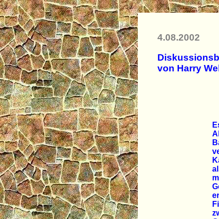
4.08.2002
Diskussionsb
von Harry We
E
A
B
v
K
a
m
G
e
F
z