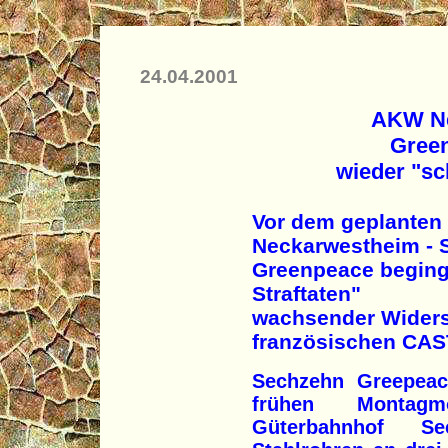
24.04.2001
AKW Ne
Gree
wieder "sc
Vor dem geplanten
Neckarwestheim - S
Greenpeace beging
Straftaten"
wachsender Widers
französischen CAS
Sechzehn Greepeac
frühen Montag
Güterbahnhof Se