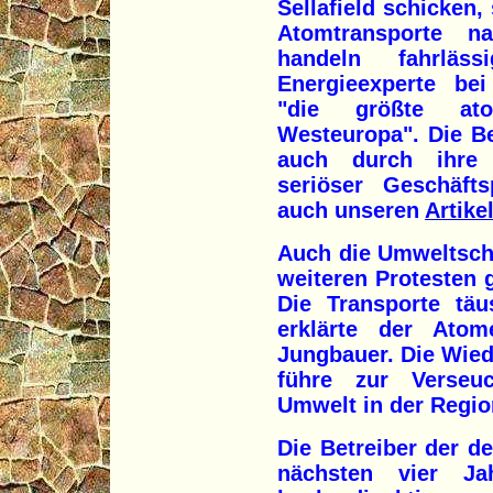
Sellafield schicken, 
Atomtransporte na
handeln fahrläss
Energieexperte bei
"die größte ato
Westeuropa". Die B
auch durch ihre 
seriöser Geschäftsp
auch unseren
Artike
Auch die Umweltsch
weiteren Protesten 
Die Transporte täu
erklärte der Ato
Jungbauer. Die Wie
führe zur Verse
Umwelt in der Region
Die Betreiber der 
nächsten vier Ja