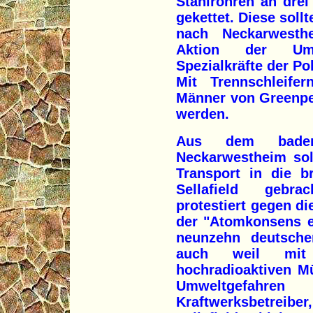
Stahlrohren an dre
gekettet. Diese sol
nach Neckarwesth
Aktion der Umwe
Spezialkräfte der Po
Mit Trennschleif
Männer von Greenpe
werden.
Aus dem baden-
Neckarwestheim so
Transport in die b
Sellafield gebr
protestiert gegen di
der "Atomkonsens e
neunzehn deutsch
auch weil mit
hochradioaktiven Mü
Umweltgefahren
Kraftwerksbetreibe