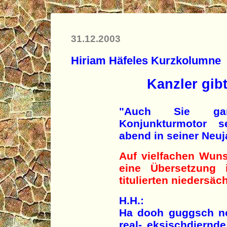
31.12.2003
Hiriam Häfeles Kurzkolumne
Kanzler gib
"Auch Sie gan
Konjunkturmotor s
abend in seiner Neu
Auf vielfachen Wun
eine Übersetzung 
titulierten niedersäc
H.H.:
Ha dooh guggsch no
real- eksischdiernd