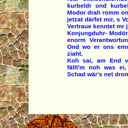
kurbeldr ond kurbe
Modor drah romm ond
jetzat därfet mir, s 
Vertraue kenntet mr j
Konjungduhr- Modörl
enorm Verantwortun
Ond wo er ons em
ziaht.
Koh sai, am End v
fällt'm noh was ei
Schad wär's net dro