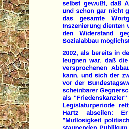
selbst gewußt, daß Ar
und schon gar nicht 
das gesamte Wortg
Inszenierung dienten
den Widerstand ge
Sozialabbau möglichst
2002, als bereits in d
leugnen war, daß di
versprochenen Abbau
kann, und sich der z
vor der Bundestagswa
scheinbarer Gegnersc
als "Friedenskanzler" 
Legislaturperiode ret
Hartz abseilen: E
"Mutlosigkeit politis
staunenden Publikum