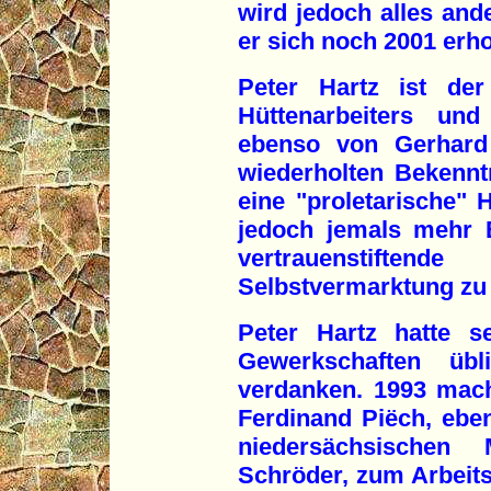
wird jedoch alles ande
er sich noch 2001 erho
Peter Hartz ist der
Hüttenarbeiters un
ebenso von Gerhard 
wiederholten Bekennt
eine "proletarische" 
jedoch jemals mehr B
vertrauenstiften
Selbstvermarktung zu s
Peter Hartz hatte s
Gewerkschaften übl
verdanken. 1993 mac
Ferdinand Piëch, eben
niedersächsischen M
Schröder, zum Arbeitsd