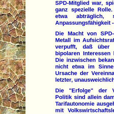
SPD-Mitglied war, sp
ganz spezielle Rolle
etwa abträglich,
Anpassungsfähigkeit -
Die Macht von SPD-
Metall im Aufsichtsr
verpufft, daß über
bipolaren Interessen
Die inzwischen beka
nicht etwa im Sinne
Ursache der Vereinn
letzter, unausweichli
Die "Erfolge" der V
Politik sind allein da
Tarifautonomie ausge
mit Volkswirtschaft