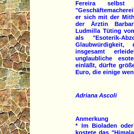
Fereira selbst
"Geschäftemacherei"
er sich mit der Mit
der Ärztin Barbar
Ludmilla Tüting vo
als "Esoterik-A
Glaubwürdigkeit,
insgesamt erlei
unglaubliche esote
einläßt, dürfte größ
Euro, die einige we
Adriana Ascoli
Anmerkung
* Im Bioladen ode
kostete das "Himal