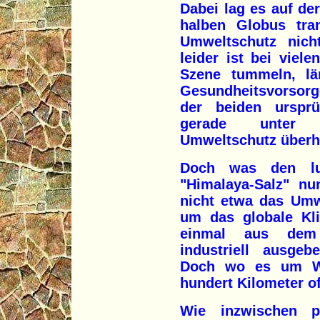
Dabei lag es auf de
halben Globus tra
Umweltschutz nic
leider ist bei viele
Szene tummeln, lä
Gesundheitsvorsor
der beiden urspr
gerade unter E
Umweltschutz überha
Doch was den lu
"Himalaya-Salz" nu
nicht etwa das Umw
um das globale Kl
einmal aus dem
industriell ausgeb
Doch wo es um Wu
hundert Kilometer of
Wie inzwischen p