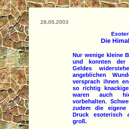
28.05.2003
Esoter
Die Hima
Nur wenige kleine 
und konnten der 
Geldes widerst
angeblichen Wunder
versprach ihnen e
so richtig knackig
waren auch hie
vorbehalten. Schw
zudem die eigene
Druck esoterisch a
groß.