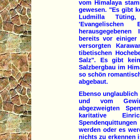
vom Himalaya stamm
gewesen. "Es gibt ke
Ludmilla Tütin
'Evangelischen E
herausgegebenen I
bereits vor einiger
versorgten Karaw
tibetischen Hocheb
Salz". Es gibt ke
Salzbergbau im Him
so schön romantisch 
abgebaut.
Ebenso unglaublich 
und vom Gewinn
abgezweigten Spe
karitative Ein
Spendenquittunge
werden oder es wer
nichts zu erkennen i