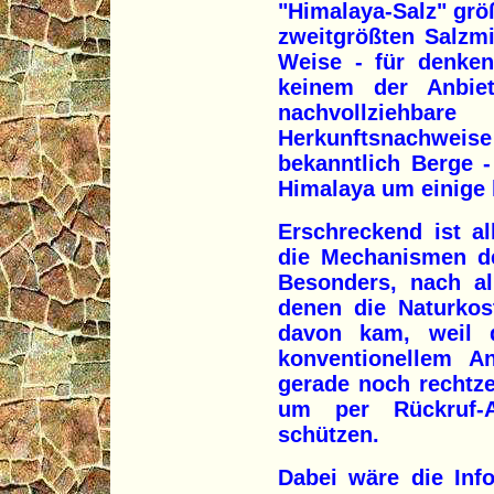
"Himalaya-Salz" grö
zweitgrößten Salzm
Weise - für denke
keinem der Anbiet
nachvollziehba
Herkunftsnachweise 
bekanntlich Berge 
Himalaya um einige 
Erschreckend ist al
die Mechanismen de
Besonders, nach al
denen die Naturkos
davon kam, weil 
konventionellem 
gerade noch rechtz
um per Rückruf-A
schützen.
Dabei wäre die Inf