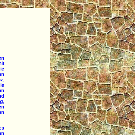
en
it
ie
en
z,
ie
en
nd
g,
en
en
es
en