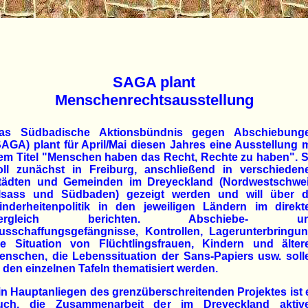
SAGA plant
Menschenrechtsausstellung
as Südbadische Aktionsbündnis gegen Abschiebung
SAGA) plant für April/Mai diesen Jahres eine Ausstellung m
em Titel "Menschen haben das Recht, Rechte zu haben". S
oll zunächst in Freiburg, anschließend in verschieden
tädten und Gemeinden im Dreyeckland (Nordwestschwei
lsass und Südbaden) gezeigt werden und will über d
inderheitenpolitik in den jeweiligen Ländern im direkt
ergleich berichten. Abschiebe- u
usschaffungsgefängnisse, Kontrollen, Lagerunterbringun
ie Situation von Flüchtlingsfrauen, Kindern und älter
enschen, die Lebenssituation der Sans-Papiers usw. soll
n den einzelnen Tafeln thematisiert werden.
in Hauptanliegen des grenzüberschreitenden Projektes ist 
uch, die Zusammenarbeit der im Dreyeckland aktiv