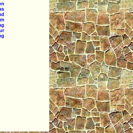
en
as
nd
em
ag
ur
ng