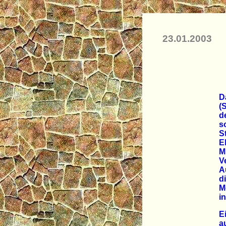
23.01.2003
D
(
d
s
S
E
M
V
A
d
M
i
E
a