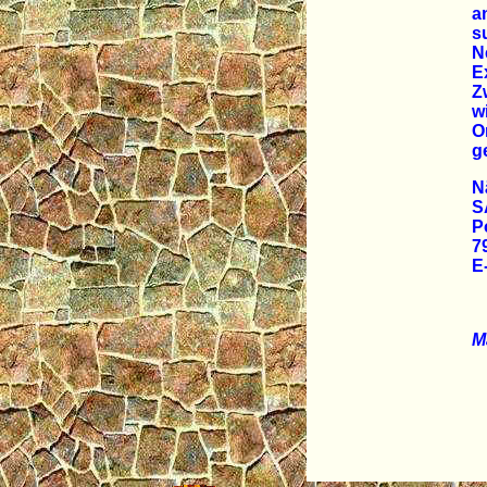
a
s
N
E
Z
w
O
g
N
S
P
7
E
M