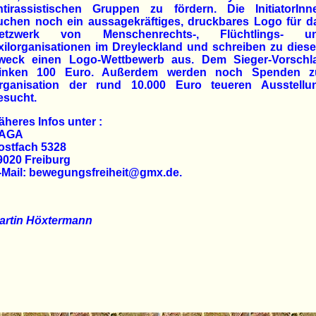
ntirassistischen Gruppen zu fördern. Die InitiatorInn
uchen noch ein aussagekräftiges, druckbares Logo für d
etzwerk von Menschenrechts-, Flüchtlings- u
xilorganisationen im Dreyleckland und schreiben zu dies
weck einen Logo-Wettbewerb aus. Dem Sieger-Vorschl
inken 100 Euro. Außerdem werden noch Spenden z
rganisation der rund 10.000 Euro teueren Ausstellu
esucht.
äheres Infos unter :
AGA
ostfach 5328
9020 Freiburg
-Mail: bewegungsfreiheit@gmx.de.
artin Höxtermann