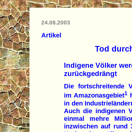
24.08.2003
Artikel
Tod durch
Indigene Völker we
zurückgedrängt
Die fortschreitende
1
im Amazonasgebiet
h
in den Industrielände
Auch die indigenen V
einmal mehre Millio
inzwischen auf rund 