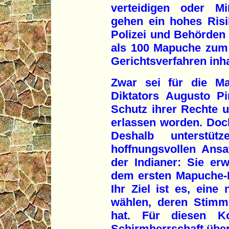
verteidigen oder Mi
gehen ein hohes Risi
Polizei und Behörden 
als 100 Mapuche zum 
Gerichtsverfahren inhaf
Zwar sei für die M
Diktators Augusto P
Schutz ihrer Rechte u
erlassen worden. Doch
Deshalb unterstü
hoffnungsvollen Ansa
der Indianer: Sie er
dem ersten Mapuche-K
Ihr Ziel ist es, eine
wählen, deren Stimm
hat. Für diesen K
Schirmherrschaft üb