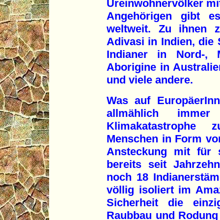
Ureinwohnervölker mit
Angehörigen gibt e
weltweit. Zu ihnen 
Adivasi in Indien, di
Indianer in Nord-, 
Aborigine in Australie
und viele andere.
Was auf EuropäerInn
allmählich imme
Klimakatastrophe z
Menschen in Form vo
Ansteckung mit für s
bereits seit Jahrzeh
noch 18 Indianerstäm
völlig isoliert im Am
Sicherheit die einz
Raubbau und Rodung f