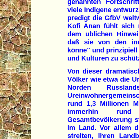
genannten Fortschrit
viele Indigene entwurz
predigt die GfbV welt
Kofi Anan fühlt sich 
dem üblichen Hinwei
daß sie von den ind
könne" und prinzipiell
und Kulturen zu schüt
Von dieser dramatisc
Völker wie etwa die U
Norden Russla
Ureinwohnergemeinsch
rund 1,3 Millionen M
immerhin run
Gesamtbevölkerung st
im Land. Vor allem d
streiten, ihren Landb