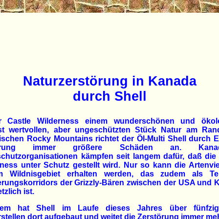
Naturzerstörung in Kanada
durch Shell
r Castle Wilderness einem wunderschönen und ökol
st wertvollen, aber ungeschützten Stück Natur am Ran
schen Rocky Mountains richtet der Öl-Multi Shell durch 
erung immer größere Schäden an. Kanad
chutzorganisationen kämpfen seit langem dafür, daß die
ness unter Schutz gestellt wird. Nur so kann die Artenviel
m Wildnisgebiet erhalten werden, das zudem als Te
rungskorridors der Grizzly-Bären zwischen der USA und 
zlich ist.
dem hat Shell im Laufe dieses Jahres über fünfzi
stellen dort aufgebaut und weitet die Zerstörung immer me