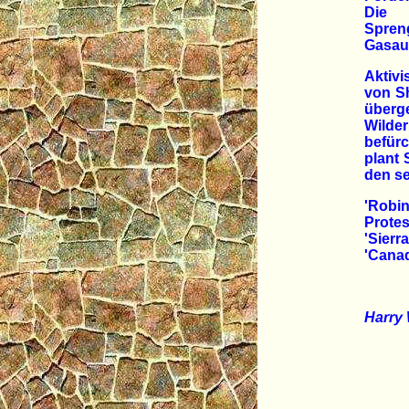
Die 
Spre
Gasauf
Aktivi
von Sh
überg
Wilde
befürc
plant 
den se
'Robi
Prote
'Sier
'Canad
Harry