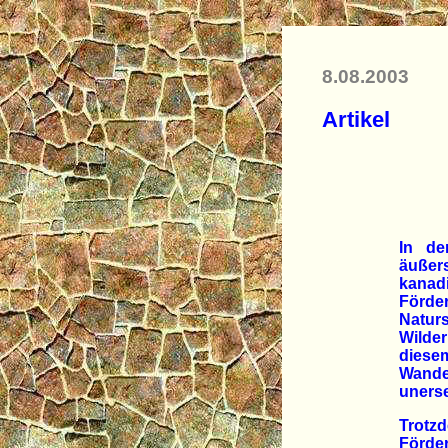
8.08.2003
Artikel
In de
äußer
kanadi
Förd
Naturs
Wilder
diese
Wande
unerset
Trotz
Förder