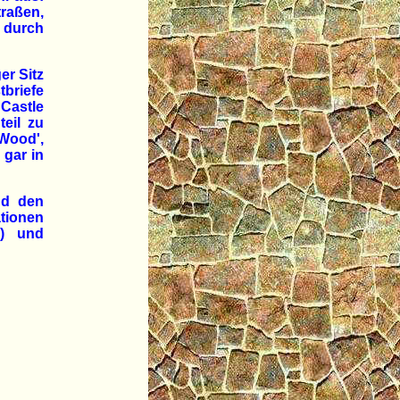
aßen,
durch
er Sitz
tbriefe
Castle
eil zu
 Wood',
 gar in
nd den
tionen
C) und