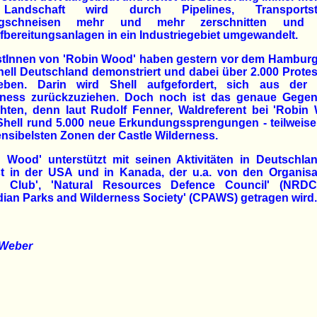
Landschaft wird durch Pipelines, Transportstr
ngschneisen mehr und mehr zerschnitten und 
bereitungsanlagen in ein Industriegebiet umgewandelt.
stInnen von 'Robin Wood' haben gestern vor dem Hamburg
ell Deutschland demonstriert und dabei über 2.000 Protes
eben. Darin wird Shell aufgefordert, sich aus der 
rness zurückzuziehen. Doch noch ist das genaue Gegent
hten, denn laut Rudolf Fenner, Waldreferent bei 'Robin
Shell rund 5.000 neue Erkundungssprengungen - teilweise
nsibelsten Zonen der Castle Wilderness.
n Wood' unterstützt mit seinen Aktivitäten in Deutschla
st in der USA und in Kanada, der u.a. von den Organisa
ra Club', 'Natural Resources Defence Council' (NRD
ian Parks and Wilderness Society' (CPAWS) getragen wird.
 Weber