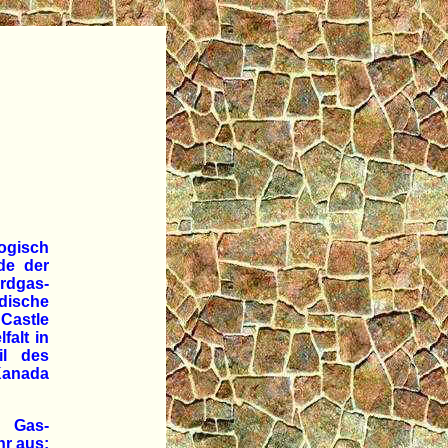
ogisch
de der
Erdgas-
ische
 Castle
falt in
il des
Kanada
g Gas-
hr aus: