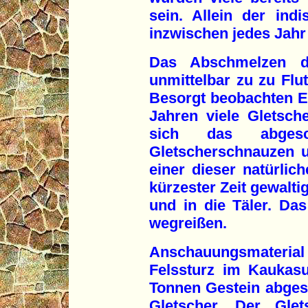
sein. Allein der ind
inzwischen jedes Jahr
Das Abschmelzen de
unmittelbar zu zu Flu
Besorgt beobachten Ex
Jahren viele Gletsche
sich das abgesc
Gletscherschnauzen u
einer dieser natürlic
kürzester Zeit gewalt
und in die Täler. Da
wegreißen.
Anschauungsmaterial l
Felssturz im Kaukasu
Tonnen Gestein abgest
Gletscher. Der Gle