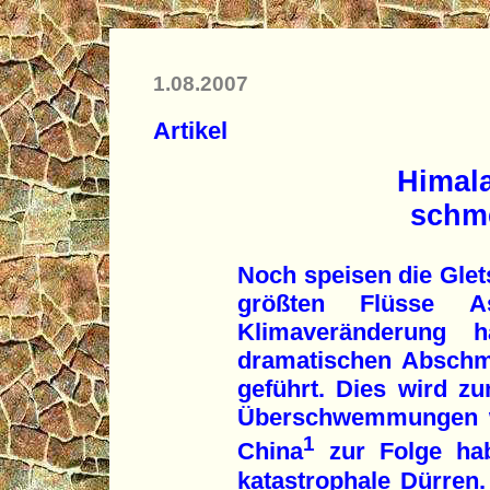
1.08.2007
Artikel
Himala
schme
Noch speisen die Glet
größten Flüsse A
Klimaveränderung 
dramatischen Abschm
geführt. Dies wird z
Überschwemmungen wi
1
China
zur Folge ha
katastrophale Dürren