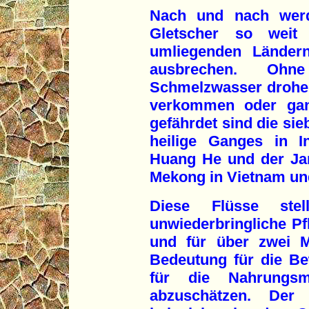
Nach und nach werd
Gletscher so weit
umliegenden Ländern
ausbrechen. Oh
Schmelzwasser drohen
verkommen oder gan
gefährdet sind die sie
heilige Ganges in I
Huang He und der Jan
Mekong in Vietnam un
Diese Flüsse ste
unwiederbringliche P
und für über zwei M
Bedeutung für die B
für die Nahrungsm
abzuschätzen. Der