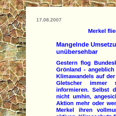
17.08.2007
Merkel fli
Mangelnde Umsetzu
unübersehbar
Gestern flog Bundes
Grönland - angeblich
Klimawandels auf der 
Gletscher immer s
informieren. Selbst
nicht umhin, angesic
Aktion mehr oder wen
Merkel ihren vollmu