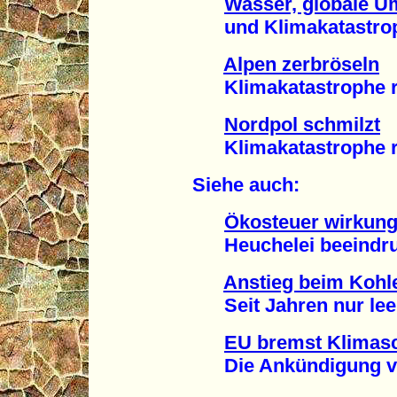
Wasser, globale U
und Klimakatastroph
Alpen zerbröseln
Klimakatastrophe rüc
Nordpol schmilzt
Klimakatastrophe rüc
Siehe auch:
Ökosteuer wirkung
Heuchelei beeindruc
Anstieg beim Kohl
Seit Jahren nur leer
EU bremst Klimas
Die Ankündigung von 