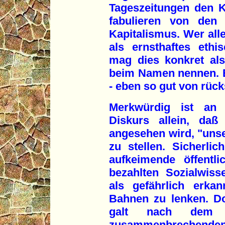
Tageszeitungen den K
fabulieren von den 
Kapitalismus. Wer all
als ernsthaftes eth
mag dies konkret al
beim Namen nennen. E
- eben so gut von rüc
Merkwürdig ist an 
Diskurs allein, daß
angesehen wird, "unse
zu stellen. Sicherlic
aufkeimende öffentl
bezahlten Sozialwis
als gefährlich erkan
Bahnen zu lenken. D
galt nach dem
zusammenbrechend