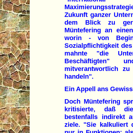
Maximierungsstrateg
Zukunft ganzer Unte
dem Blick zu gerat
Müntefering an eine
worin - von Begin
Sozialpflichtigkeit de
mahnte "die Unte
Beschäftigten" 
mitverantwortlich z
handeln".
Ein Appell ans Gewiss
Doch Müntefering spr
kritisierte, daß d
bestenfalls indirekt
ziele. "Sie kalkulier
nur in Funktionen: al