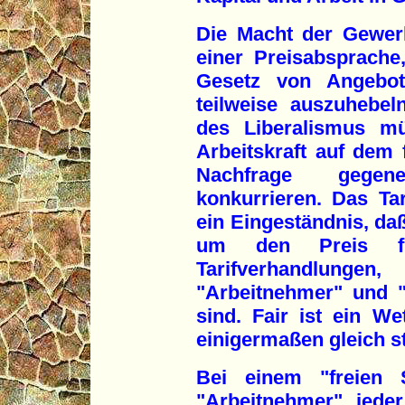
Die Macht der Gewer
einer Preisabsprach
Gesetz von Angebot
teilweise auszuhebel
des Liberalismus mü
Arbeitskraft auf dem
Nachfrage gegen
konkurrieren. Das Tar
ein Eingeständnis, da
um den Preis für
Tarifverhandlung
"Arbeitnehmer" und "A
sind. Fair ist ein W
einigermaßen gleich st
Bei einem "freien 
"Arbeitnehmer" jede