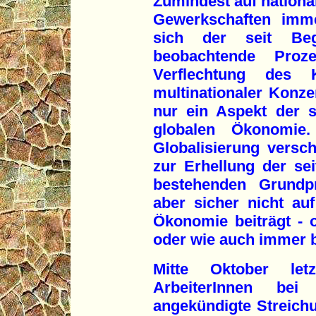
Zumindest auf national
Gewerkschaften imme
sich der seit Be
beobachtende Proz
Verflechtung des 
multinationaler Konzer
nur ein Aspekt der 
globalen Ökonomie
Globalisierung versch
zur Erhellung der se
bestehenden Grundpr
aber sicher nicht a
Ökonomie beiträgt - 
oder wie auch immer b
Mitte Oktober let
ArbeiterInnen b
angekündigte Streichu