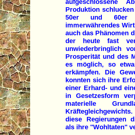
aufgeschlossene Ab
Produktion schlucken 
50er und 60er J
immerwährendes Wirt
auch das Phänomen des
der heute fast ver
unwiederbringlich v
Prosperität und des M
es möglich, so etwa
erkämpfen. Die Gewe
konnten sich ihre Erf
einer Erhard- und ein
in Gesetzesform ver
materielle Grund
Kräftegleichgewichts.
diese Regierungen d
als ihre "Wohltaten" v