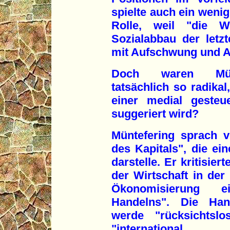
spielte auch ein wenig
Rolle, weil "die Wi
Sozialabbau der letz
mit Aufschwung und Ar
Doch waren Münte
tatsächlich so radikal
einer medial gesteue
suggeriert wird?
Müntefering sprach 
des Kapitals", die ei
darstelle. Er kritisi
der Wirtschaft in der 
Ökonomisierung e
Handelns". Die Hand
werde "rücksichtslo
"internationa