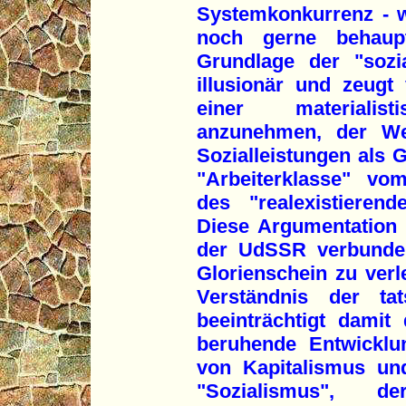
Systemkonkurrenz - 
noch gerne behaup
Grundlage der "sozia
illusionär und zeugt 
einer materialist
anzunehmen, der We
Sozialleistungen als 
"Arbeiterklasse" vom
des "realexistieren
Diese Argumentation 
der UdSSR verbunden
Glorienschein zu verl
Verständnis der ta
beeinträchtigt damit
beruhende Entwicklun
von Kapitalismus un
"Sozialismus", d