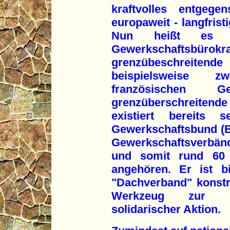
kraftvolles entgege
europaweit - langfrist
Nun heißt es 
Gewerkschaftsbür
grenzübeschrei
beispielsweise 
französischen Ge
grenzüberschreitende 
existiert bereits 
Gewerkschaftsbund (E
Gewerkschaftsverbä
und somit rund 60 M
angehören. Er ist bi
"Dachverband" konstru
Werkzeug zur Org
solidarischer Aktion.