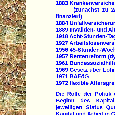
1883 Krankenversiche
(zunächst zu 2/3 a
finanziert)
1884 Unfallversicheru
1889 Invaliden- und A
1918 Acht-Stunden-Ta
1927 Arbeitslosenver
1956 45-Stunden-Woc
1957 Rentenreform (d
1961 Bundessozialhilf
1969 Gesetz über Lohn
1971 BAFöG
1972 flexible Altersgr
Die Rolle der Politik
Beginn des Kapital
jeweiligen Status Q
Kapital und Arbeit in