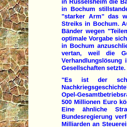
in Rüsselsheim die B
in Bochum stillstand
"starker Arm" das w
Streiks in Bochum. A
Bänder wegen "Teilema
optimale Vorgabe sic
in Bochum anzuschli
vertan, weil die Ge
Verhandlungslösung 
Gesellschaften setzte.
"Es ist der schä
Nachkriegsgeschichte"
Opel-Gesamtbetriebsra
500 Millionen Euro kö
Eine ähnliche Stra
Bundesregierung verf
Milliarden an Steuer