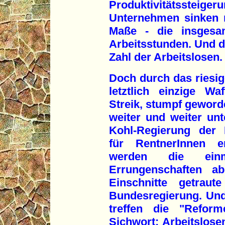
Produktivitätsste
Unternehmen sinken 
Maße - die insgesam
Arbeitsstunden. Und d
Zahl der Arbeitslosen.
Doch durch das riesige
letztlich einzige W
Streik, stumpf geword
weiter und weiter unt
Kohl-Regierung der 
für RentnerInnen e
werden die einm
Errungenschaften ab
Einschnitte getraut
Bundesregierung. Und
treffen die "Refor
Sichwort: Arbeitslosen